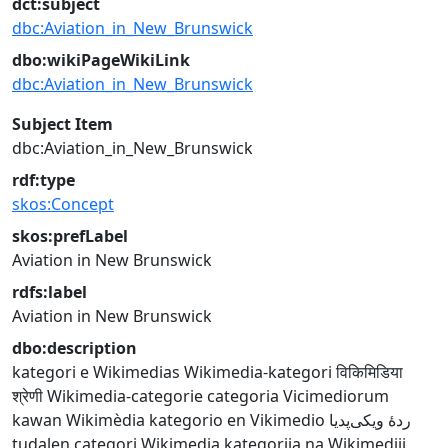
dct:subject
dbc:Aviation_in_New_Brunswick
dbo:wikiPageWikiLink
dbc:Aviation_in_New_Brunswick
Subject Item
dbc:Aviation_in_New_Brunswick
rdf:type
skos:Concept
skos:prefLabel
Aviation in New Brunswick
rdfs:label
Aviation in New Brunswick
dbo:description
kategori e Wikimedias
Wikimedia-kategori
विकिमिडिया
श्रेणी
Wikimedia-categorie
categoria Vicimediorum
kawan Wikimèdia
kategorio en Vikimedio
ردهٔ ویکی‌پدیا
tudalen categori Wikimedia
kategorija na Wikimediji