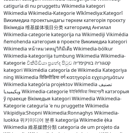
catigurìa di nu pruggettu Wikimedia
kategori
Wikimedia
Wikimedia-Kategorie
Wîkîmediya:Kategorî
Викимедиа проектындагы төркем
категорія проєкту
Вікімедіа
维基媒体项目分类
категорияд Ангилал
Wikimedia-categorie
kategorija na Wikimediji
Vikimédia
ñemohenda
категория в проекте Викимедиа
kategori
Wikimedia
หน้าหมวดหมู่วิกิมีเดีย
Wikimedia-bólkur
Wikimedia-kategoriija
tumbung Wikimedia
Wikimedia-
Kategorie
විකිමීඩියා ප්‍රභේද පිටුව
קטגוריה בוויקיפדיה
kategori Wikimédia
categoría de Wikimedia
Kategoriya
ning Wikimedia
विकिपीडिया वर्ग
κατηγορία εγχειρημάτων
Wikimedia
kategória projektov Wikimedia
تصنيف
ويكيميديا
Wikimedia-categorie
উইকিমিডিয়া বিষয়শ্রেণী
катэгорыя
ў праекце Вікімедыя
kategori Wikimedia
Wikimedia-
Kategorie
categurìa 'e nu pruggette Wikimedia
Vikipidiya:Shopni
Wikimedia:Ronnaghys
Wikimedia-
luokka
위키미디어 분류
kategorija Wikimedie
ẹ̀ka
Wikimedia
維基媒體分類
categoria de um projeto da