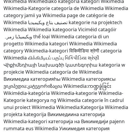
Wikimedia
Wikimediako kategoria
kategori Wikimedia
Wikimedia-Kategorie
categoría de Wikimedia
Wikimedia
category
jamii ya Wikimedia
page de catégorie de
Wikimedia
تصنيف بتاع ويكيميديا
kategorie na projektech
Wikimedia
Wikimedia kategooria
Viciméid catagóir
ویکیمیڈیا زمرہ
thể loại Wikimedia
categoria di un
progetto Wikimedia
kategori Wikimedia
Wikimedia
category
Wikimedia-kategori
विकिमीडिया श्रेणी
categoria
Wikimedia
விக்கிமீடியப் பகுப்பு
વિકિપીડિયા શ્રેણી
Վիքիմեդիայի նախագծի կատեգորիա
kategoria w
projekcie Wikimedia
categoría de Wikimedia
Викимедиа категорияһы
Wikimedia категориясы
ვიკიპედია:კატეგორიზაცია
Wikimedia:ကဏ္ဍခွဲခြင်း
Wikimédia-kategória
Wikimedia-kategorie
Wikimedia-
Kategorie
kategorya ng Wikimedia
categorie în cadrul
unui proiect Wikimedia
Wikimedia:Kategorija
Wikimedia
projekta kategorija
Викимедиина категорија
Wikimedia-kategori
категорија на Викимедији
pajenn
rummata eus Wikimedia
Уикимедия категория