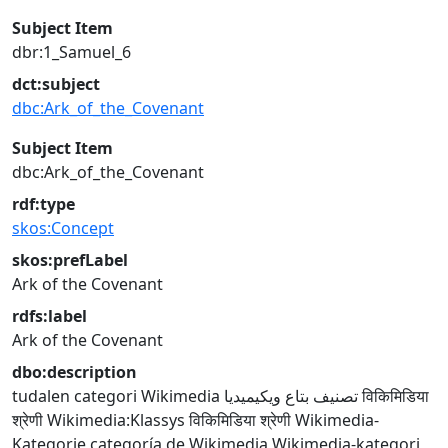
Subject Item
dbr:1_Samuel_6
dct:subject
dbc:Ark_of_the_Covenant
Subject Item
dbc:Ark_of_the_Covenant
rdf:type
skos:Concept
skos:prefLabel
Ark of the Covenant
rdfs:label
Ark of the Covenant
dbo:description
tudalen categori Wikimedia
تصنيف بتاع ويكيميديا
विकिमिडिया
श्रेणी
Wikimedia:Klassys
विकिमिडिया श्रेणी
Wikimedia-
Kategorie
categoría de Wikimedia
Wikimedia-kategori