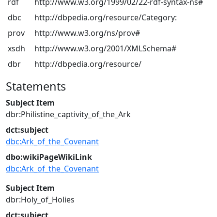
rdf
http://www.w3.org/1999/02/22-rdf-syntax-ns#
dbc
http://dbpedia.org/resource/Category:
prov
http://www.w3.org/ns/prov#
xsdh
http://www.w3.org/2001/XMLSchema#
dbr
http://dbpedia.org/resource/
Statements
Subject Item
dbr:Philistine_captivity_of_the_Ark
dct:subject
dbc:Ark_of_the_Covenant
dbo:wikiPageWikiLink
dbc:Ark_of_the_Covenant
Subject Item
dbr:Holy_of_Holies
dct:subject