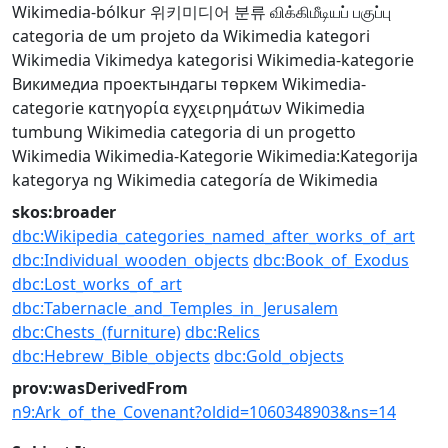
Wikimedia-bólkur
위키미디어 분류
விக்கிமீடியப் பகுப்பு
categoria de um projeto da Wikimedia
kategori
Wikimedia
Vikimedya kategorisi
Wikimedia-kategorie
Викимедиа проектындагы төркем
Wikimedia-
categorie
κατηγορία εγχειρημάτων Wikimedia
tumbung Wikimedia
categoria di un progetto
Wikimedia
Wikimedia-Kategorie
Wikimedia:Kategorija
kategorya ng Wikimedia
categoría de Wikimedia
skos:broader
dbc:Wikipedia_categories_named_after_works_of_art
dbc:Individual_wooden_objects
dbc:Book_of_Exodus
dbc:Lost_works_of_art
dbc:Tabernacle_and_Temples_in_Jerusalem
dbc:Chests_(furniture)
dbc:Relics
dbc:Hebrew_Bible_objects
dbc:Gold_objects
prov:wasDerivedFrom
n9:Ark_of_the_Covenant?oldid=1060348903&ns=14