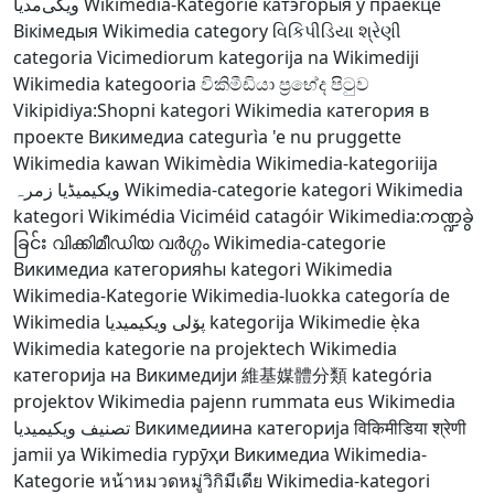
ویکی‌مدیا
Wikimedia-Kategorie
катэгорыя ў праекце
Вікімедыя
Wikimedia category
વિકિપીડિયા શ્રેણી
categoria Vicimediorum
kategorija na Wikimediji
Wikimedia kategooria
විකිමීඩියා ප්‍රභේද පිටුව
Vikipidiya:Shopni
kategori Wikimedia
категория в
проекте Викимедиа
categurìa 'e nu pruggette
Wikimedia
kawan Wikimèdia
Wikimedia-kategoriija
ویکیمیڈیا زمرہ
Wikimedia-categorie
kategori Wikimedia
kategori Wikimédia
Viciméid catagóir
Wikimedia:ကဏ္ဍခွဲ
ခြင်း
വിക്കിമീഡിയ വർഗ്ഗം
Wikimedia-categorie
Викимедиа категорияһы
kategori Wikimedia
Wikimedia-Kategorie
Wikimedia-luokka
categoría de
Wikimedia
پۆلی ویکیمیدیا
kategorija Wikimedie
ẹ̀ka
Wikimedia
kategorie na projektech Wikimedia
категорија на Викимедији
維基媒體分類
kategória
projektov Wikimedia
pajenn rummata eus Wikimedia
تصنيف ويكيميديا
Викимедиина категорија
विकिमीडिया श्रेणी
jamii ya Wikimedia
гурӯҳи Викимедиа
Wikimedia-
Kategorie
หน้าหมวดหมู่วิกิมีเดีย
Wikimedia-kategori