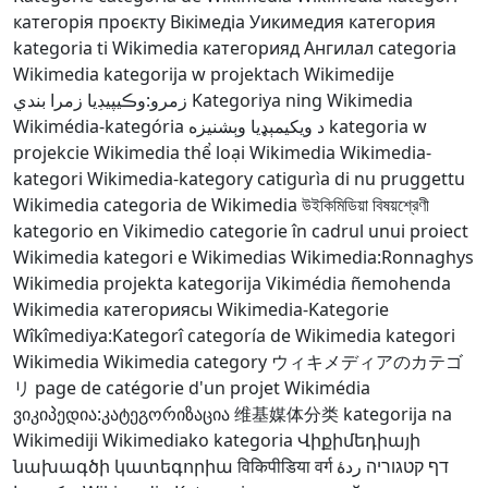
категорія проєкту Вікімедіа
Уикимедия категория
kategoria ti Wikimedia
категорияд Ангилал
categoria
Wikimedia
kategorija w projektach Wikimedije
زمرو:وڪيپيڊيا زمرا بندي
Kategoriya ning Wikimedia
Wikimédia-kategória
د ويکيمېډيا وېشنيزه
kategoria w
projekcie Wikimedia
thể loại Wikimedia
Wikimedia-
kategori
Wikimedia-kategory
catigurìa di nu pruggettu
Wikimedia
categoria de Wikimedia
উইকিমিডিয়া বিষয়শ্রেণী
kategorio en Vikimedio
categorie în cadrul unui proiect
Wikimedia
kategori e Wikimedias
Wikimedia:Ronnaghys
Wikimedia projekta kategorija
Vikimédia ñemohenda
Wikimedia категориясы
Wikimedia-Kategorie
Wîkîmediya:Kategorî
categoría de Wikimedia
kategori
Wikimedia
Wikimedia category
ウィキメディアのカテゴ
リ
page de catégorie d'un projet Wikimédia
ვიკიპედია:კატეგორიზაცია
维基媒体分类
kategorija na
Wikimediji
Wikimediako kategoria
Վիքիմեդիայի
նախագծի կատեգորիա
विकिपीडिया वर्ग
ردهٔ
דף קטגוריה