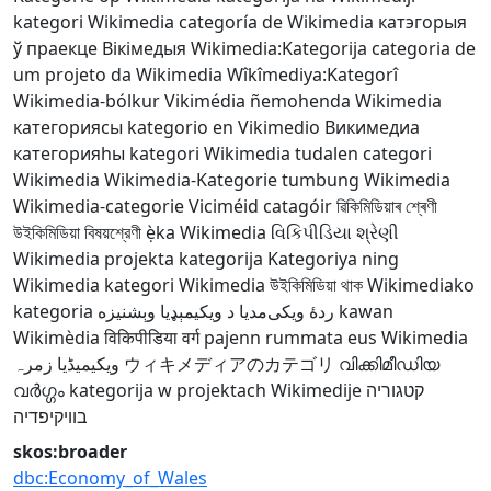
kategori Wikimedia
categoría de Wikimedia
катэгорыя
ў праекце Вікімедыя
Wikimedia:Kategorija
categoria de
um projeto da Wikimedia
Wîkîmediya:Kategorî
Wikimedia-bólkur
Vikimédia ñemohenda
Wikimedia
категориясы
kategorio en Vikimedio
Викимедиа
категорияһы
kategori Wikimedia
tudalen categori
Wikimedia
Wikimedia-Kategorie
tumbung Wikimedia
Wikimedia-categorie
Viciméid catagóir
ৱিকিমিডিয়াৰ শ্ৰেণী
উইকিমিডিয়া বিষয়শ্রেণী
ẹ̀ka Wikimedia
વિકિપીડિયા શ્રેણી
Wikimedia projekta kategorija
Kategoriya ning
Wikimedia
kategori Wikimedia
উইকিমিডিয়া থাক
Wikimediako
kategoria
د ويکيمېډيا وېشنيزه
ردهٔ ویکی‌مدیا
kawan
Wikimèdia
विकिपीडिया वर्ग
pajenn rummata eus Wikimedia
ویکیمیڈیا زمرہ
ウィキメディアのカテゴリ
വിക്കിമീഡിയ
വർഗ്ഗം
kategorija w projektach Wikimedije
קטגוריה
בוויקיפדיה
skos:broader
dbc:Economy_of_Wales