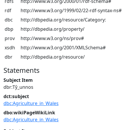
rdfs
http://www.w3.org/2000/01/rdf-schema#
rdf
http://www.w3.org/1999/02/22-rdf-syntax-ns#
dbc
http://dbpedia.org/resource/Category:
dbp
http://dbpedia.org/property/
prov
http://www.w3.org/ns/prov#
xsdh
http://www.w3.org/2001/XMLSchema#
dbr
http://dbpedia.org/resource/
Statements
Subject Item
dbr:Tŷ_unnos
dct:subject
dbc:Agriculture_in_Wales
dbo:wikiPageWikiLink
dbc:Agriculture_in_Wales