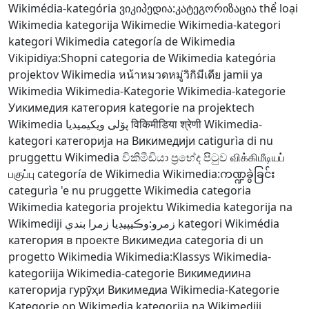
Wikimédia-kategória
ვიკიპედია:კატეგორიზაცია
thể loại
Wikimedia
kategorija Wikimedie
Wikimedia-kategori
kategori Wikimedia
categoría de Wikimedia
Vikipidiya:Shopni
categoria de Wikimedia
kategória
projektov Wikimedia
หน้าหมวดหมู่วิกิมีเดีย
jamii ya
Wikimedia
Wikimedia-Kategorie
Wikimedia-kategorie
Уикимедия категория
kategorie na projektech
Wikimedia
پۆلی ویکیمیدیا
विकिमीडिया श्रेणी
Wikimedia-
kategori
категорија на Викимедији
catigurìa di nu
pruggettu Wikimedia
විකිමීඩියා ප්‍රභේද පිටුව
விக்கிமீடியப்
பகுப்பு
categoría de Wikimedia
Wikimedia:ကဏ္ဍခွဲခြင်း
categurìa 'e nu pruggette Wikimedia
categoria
Wikimedia
kategoria projektu Wikimedia
kategorija na
Wikimediji
زمرو:وڪيپيڊيا زمرا بندي
kategori Wikimédia
категория в проекте Викимедиа
categoria di un
progetto Wikimedia
Wikimedia:Klassys
Wikimedia-
kategoriija
Wikimedia-categorie
Викимедиина
категорија
гурӯҳи Викимедиа
Wikimedia-Kategorie
Kategorie op Wikimedia
kategorija na Wikimediji