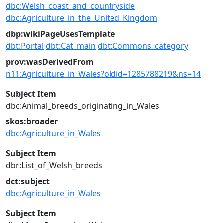
dbc:Welsh_coast_and_countryside
dbc:Agriculture_in_the_United_Kingdom
dbp:wikiPageUsesTemplate
dbt:Portal
dbt:Cat_main
dbt:Commons_category
prov:wasDerivedFrom
n11:Agriculture_in_Wales?oldid=1285788219&ns=14
Subject Item
dbc:Animal_breeds_originating_in_Wales
skos:broader
dbc:Agriculture_in_Wales
Subject Item
dbr:List_of_Welsh_breeds
dct:subject
dbc:Agriculture_in_Wales
Subject Item