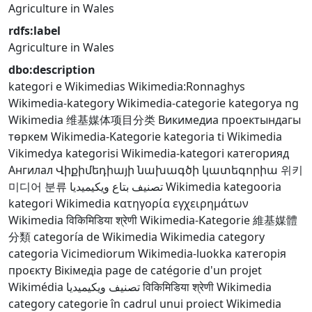
Agriculture in Wales
rdfs:label
Agriculture in Wales
dbo:description
kategori e Wikimedias
Wikimedia:Ronnaghys
Wikimedia-kategory
Wikimedia-categorie
kategorya ng
Wikimedia
维基媒体项目分类
Викимедиа проектындагы
төркем
Wikimedia-Kategorie
kategoria ti Wikimedia
Vikimedya kategorisi
Wikimedia-kategori
категорияд
Ангилал
Վիքիմեդիայի նախագծի կատեգորիա
위키
미디어 분류
تصنيف بتاع ويكيميديا
Wikimedia kategooria
kategori Wikimedia
κατηγορία εγχειρημάτων
Wikimedia
विकिमिडिया श्रेणी
Wikimedia-Kategorie
維基媒體
分類
categoría de Wikimedia
Wikimedia category
categoria Vicimediorum
Wikimedia-luokka
категорія
проєкту Вікімедіа
page de catégorie d'un projet
Wikimédia
تصنيف ويكيميديا
विकिमिडिया श्रेणी
Wikimedia
category
categorie în cadrul unui proiect Wikimedia