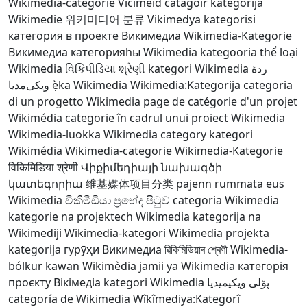
Wikimedia-categorie
Viciméid catagóir
kategorija
Wikimedie
위키미디어 분류
Vikimedya kategorisi
категория в проекте Викимедиа
Wikimedia-Kategorie
Викимедиа категорияһы
Wikimedia kategooria
thể loại
Wikimedia
વિકિપીડિયા શ્રેણી
kategori Wikimedia
ردهٔ
ویکی‌مدیا
ẹ̀ka Wikimedia
Wikimedia:Kategorija
categoria
di un progetto Wikimedia
page de catégorie d'un projet
Wikimédia
categorie în cadrul unui proiect Wikimedia
Wikimedia-luokka
Wikimedia category
kategori
Wikimédia
Wikimedia-categorie
Wikimedia-Kategorie
विकिमिडिया श्रेणी
Վիքիմեդիայի նախագծի
կատեգորիա
维基媒体项目分类
pajenn rummata eus
Wikimedia
විකිමීඩියා ප්‍රභේද පිටුව
categoria Wikimedia
kategorie na projektech Wikimedia
kategorija na
Wikimediji
Wikimedia-kategori
Wikimedia projekta
kategorija
гурӯҳи Викимедиа
ৱিকিমিডিয়াৰ শ্ৰেণী
Wikimedia-
bólkur
kawan Wikimèdia
jamii ya Wikimedia
категорія
проєкту Вікімедіа
kategori Wikimedia
پۆلی ویکیمیدیا
categoría de Wikimedia
Wîkîmediya:Kategorî