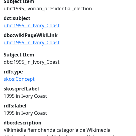
Subject Item
dbr:1995_Ivorian_presidential_election
dct:subject
dbc:1995_in_Ivory_Coast
dbo:wikiPageWikiLink
dbc:1995_in_Ivory_Coast
Subject Item
dbc:1995_in_Ivory_Coast
rdf:type
skos:Concept
skos:prefLabel
1995 in Ivory Coast
rdfs:label
1995 in Ivory Coast
dbo:description
Vikimédia ñemohenda
categoría de Wikimedia