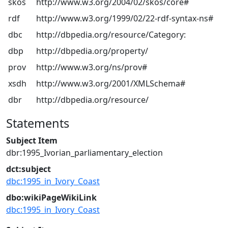
skos
http://www.w3.org/2004/02/skos/core#
rdf
http://www.w3.org/1999/02/22-rdf-syntax-ns#
dbc
http://dbpedia.org/resource/Category:
dbp
http://dbpedia.org/property/
prov
http://www.w3.org/ns/prov#
xsdh
http://www.w3.org/2001/XMLSchema#
dbr
http://dbpedia.org/resource/
Statements
Subject Item
dbr:1995_Ivorian_parliamentary_election
dct:subject
dbc:1995_in_Ivory_Coast
dbo:wikiPageWikiLink
dbc:1995_in_Ivory_Coast