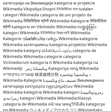
категорија на Викимедији
kategoria w projekcie
Wikimedia
Vikipidiya:Shopni
উইকিমিডিয়া থাক
tudalen
categori Wikimedia
categoria de um projeto da
Wikimedia
विकिमिडिया श्रेणी
Wikimedia-Kategorie
विकिमीडिया
श्रेणी
kategorio en Vikimedio
Wikimedia:ကဏ္ဍခွဲခြင်း
kategori Wikimedia
উইকিমিডিয়া বিষয়শ্রেণী
Wikimedia-
Kategorie
വിക്കിമീഡിയ വർഗ്ഗം
Wikimedia-kategorie
Wikimedia категориясы
kategória projektov Wikimedia
Wikimedia-kategory
விக்கிமீடியப் பகுப்பு
categoría de
Wikimedia
Wikimedia-categorie
categoria
Vicimediorum
kategoria ti Wikimedia
kategorija na
Wikimediji
ویکیمیڈیا زمرہ
Kategoriya ning Wikimedia
קטגוריה בוויקיפדיה
維基媒體分類
د ويکيمېډيا وېشنيزه
Wikimedia-Kategorie
تصنيف بتاع ويكيميديا
Викимедиина
категорија
κατηγορία εγχειρημάτων Wikimedia
Wikimédia-kategória
Wikimedia-kategori
زمرو:وڪيپيڊيا
زمرا بندي
kategori Wikimedia
Wikimedia:Klassys
categoría de Wikimedia
หน้าหมวดหมู่วิกิมีเดีย
kategorya
ng Wikimedia
ウィキメディアのカテゴリ
Wikimediako