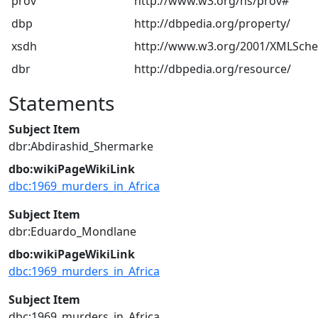
prov
http://www.w3.org/ns/prov#
dbp
http://dbpedia.org/property/
xsdh
http://www.w3.org/2001/XMLSch
dbr
http://dbpedia.org/resource/
Statements
Subject Item
dbr:Abdirashid_Shermarke
dbo:wikiPageWikiLink
dbc:1969_murders_in_Africa
Subject Item
dbr:Eduardo_Mondlane
dbo:wikiPageWikiLink
dbc:1969_murders_in_Africa
Subject Item
dbc:1969_murders_in_Africa