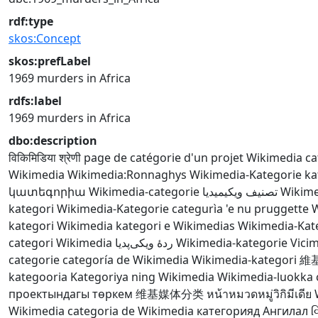
rdf:type
skos:Concept
skos:prefLabel
1969 murders in Africa
rdfs:label
1969 murders in Africa
dbo:description
विकिमिडिया श्रेणी
page de catégorie d'un projet Wikimedia
ca
Wikimedia
Wikimedia:Ronnaghys
Wikimedia-Kategorie
ka
կատեգորիա
Wikimedia-categorie
تصنيف ويكيميديا
Wikime
kategori
Wikimedia-Kategorie
categurìa 'e nu pruggette 
kategori Wikimedia
kategori e Wikimedias
Wikimedia-Kat
categori Wikimedia
ردهٔ ویکی‌پدیا
Wikimedia-kategorie
Vicim
categorie
categoría de Wikimedia
Wikimedia-kategori
維
kategooria
Kategoriya ning Wikimedia
Wikimedia-luokka
проектындагы төркем
维基媒体分类
หน้าหมวดหมู่วิกิมีเดีย
Wikimedia
categoria de Wikimedia
категорияд Ангилал
વ