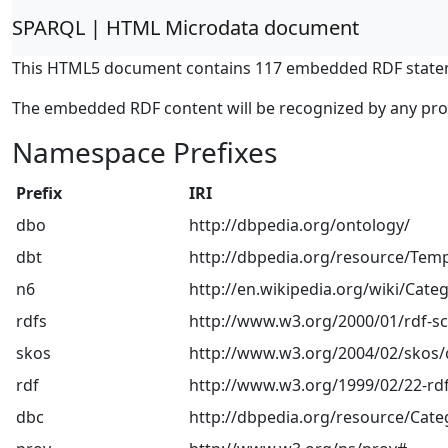
SPARQL | HTML Microdata document
This HTML5 document contains 117 embedded RDF state
The embedded RDF content will be recognized by any pr
Namespace Prefixes
Prefix
IRI
dbo
http://dbpedia.org/ontology/
dbt
http://dbpedia.org/resource/Temp
n6
http://en.wikipedia.org/wiki/Categ
rdfs
http://www.w3.org/2000/01/rdf-
skos
http://www.w3.org/2004/02/skos/
rdf
http://www.w3.org/1999/02/22-rdf
dbc
http://dbpedia.org/resource/Cate