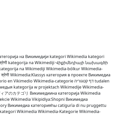
атегорија на Викимедији
kategori Wikimedia
kategori
्रेणी
kategorija na Wikimediji
Վիքիմեդիայի նախագծի
kategorija na Wikimediji
Wikimedia-bólkur
Wikimedia-
श्रेणी
Wikimedia:Klassys
категория в проекте Викимедиа
rio en Vikimedio
Wikimedia-categorie
דף קטגוריה
tudalen
імедыя
kategorija w projektach Wikimedije
Wikimedia-
ディアのカテゴリ
Викимедиина категорија
Wikimedia
jekcie Wikimedia
Vikipidiya:Shopni
Викимедиа
gory
Викимедиа категорияһы
catigurìa di nu pruggettu
kategori Wikimedia
Wikimedia-Kategorie
Wikimedia-