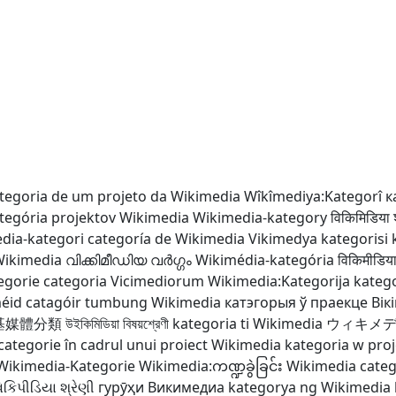
tegoria de um projeto da Wikimedia
Wîkîmediya:Kategorî
к
tegória projektov Wikimedia
Wikimedia-kategory
विकिमिडिया श
dia-kategori
categoría de Wikimedia
Vikimedya kategorisi
Wikimedia
വിക്കിമീഡിയ വർഗ്ഗം
Wikimédia-kategória
विकिमीडिया 
egorie
categoria Vicimediorum
Wikimedia:Kategorija
katego
éid catagóir
tumbung Wikimedia
катэгорыя ў праекце Вік
基媒體分類
উইকিমিডিয়া বিষয়শ্রেণী
kategoria ti Wikimedia
ウィキメ
categorie în cadrul unui proiect Wikimedia
kategoria w pro
Wikimedia-Kategorie
Wikimedia:ကဏ္ဍခွဲခြင်း
Wikimedia cate
િકિપીડિયા શ્રેણી
гурӯҳи Викимедиа
kategorya ng Wikimedia