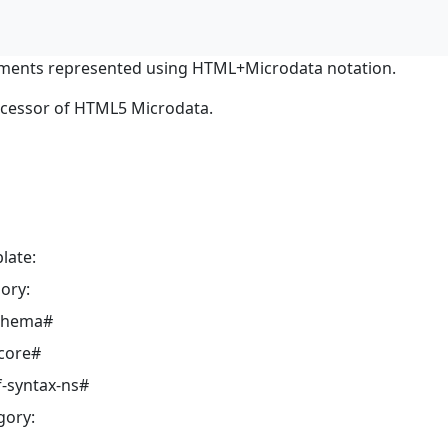
ments represented using HTML+Microdata notation.
ocessor of HTML5 Microdata.
late:
ory:
schema#
core#
-syntax-ns#
gory: