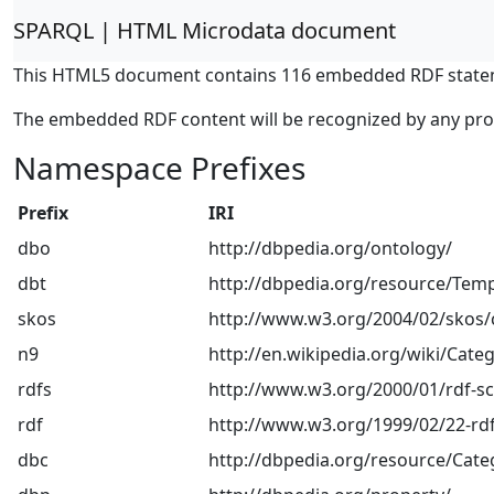
SPARQL | HTML Microdata document
This HTML5 document contains 116 embedded RDF state
The embedded RDF content will be recognized by any pr
Namespace Prefixes
Prefix
IRI
dbo
http://dbpedia.org/ontology/
dbt
http://dbpedia.org/resource/Temp
skos
http://www.w3.org/2004/02/skos/
n9
http://en.wikipedia.org/wiki/Categ
rdfs
http://www.w3.org/2000/01/rdf-
rdf
http://www.w3.org/1999/02/22-rdf
dbc
http://dbpedia.org/resource/Cate