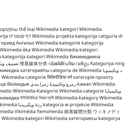
եգորիա
thể loại Wikimedia
kategori Wikimedia
rija
דף קטגוריה
Wikimedia projekta kategorija
catigurìa di
горияд Ангилал
Wikimedia-kategorie
kategorija
 Wikimedia
ẹ̀ka Wikimedia
Wikimedia-kategori
-kategoriija
kategori Wikimedia
Викимедиина
تصنيف ويكي
维基媒体分类
വിക്കിമീഡിയ വർഗ്ഗം
Kategoriya ning
кимедиа категорияһы
categoria de Wikimedia
د ويکيمېډيا
a
Wikimedia-categorie
विकिपीडिया वर्ग
категорія проєкту
кце Вікімедыя
زمرو:وڪيپيڊيا زمرا بندي
kawan Wikimèdia
imedio
Wikimedia-Kategorie
Wikimedia-categorie
ویکیمیڈیا
икимедиа
উইকিমিডিয়া বিষয়শ্রেণী
Wikimedia-kategory
Wikimedia
ikimedia
ردهٔ ویکی‌پدیا
kategoria w projekcie Wikimedia
imedia
Vikimédia ñemohenda
維基媒體分類
ウィキメディ
ी
Wikimedia-kategori
Wikimedia категориясы
kategorya