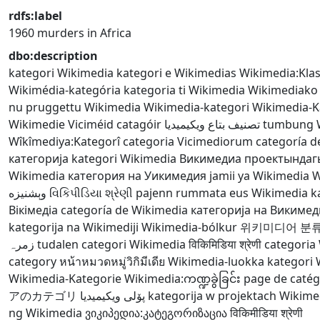
rdfs:label
1960 murders in Africa
dbo:description
kategori Wikimedia
kategori e Wikimedias
Wikimedia:Kla
Wikimédia-kategória
kategoria ti Wikimedia
Wikimediako 
nu pruggettu Wikimedia
Wikimedia-kategori
Wikimedia-K
Wikimedie
Viciméid catagóir
تصنيف بتاع ويكيميديا
tumbung 
Wîkîmediya:Kategorî
categoria Vicimediorum
categoría d
категорија
kategori Wikimedia
Викимедиа проектындаг
Wikimedia
категория на Уикимедия
jamii ya Wikimedia
W
وېشنيزه
વિકિપીડિયા શ્રેણી
pajenn rummata eus Wikimedia
k
Вікімедіа
categoría de Wikimedia
категорија на Викимед
kategorija na Wikimediji
Wikimedia-bólkur
위키미디어 분
زمرہ
tudalen categori Wikimedia
विकिमिडिया श्रेणी
categoria
category
หน้าหมวดหมู่วิกิมีเดีย
Wikimedia-luokka
kategori 
Wikimedia-Kategorie
Wikimedia:ကဏ္ဍခွဲခြင်း
page de catég
アのカテゴリ
پۆلی ویکیمیدیا
kategorija w projektach Wikime
ng Wikimedia
ვიკიპედია:კატეგორიზაცია
विकिमीडिया श्रेणी