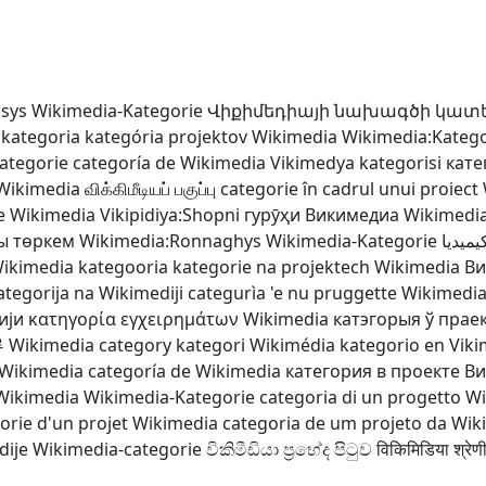
ssys
Wikimedia-Kategorie
Վիքիմեդիայի նախագծի կատ
kategoria
kategória projektov Wikimedia
Wikimedia:Katego
ategorie
categoría de Wikimedia
Vikimedya kategorisi
кате
Wikimedia
விக்கிமீடியப் பகுப்பு
categorie în cadrul unui proiect
e Wikimedia
Vikipidiya:Shopni
гурӯҳи Викимедиа
Wikimedia
ы төркем
Wikimedia:Ronnaghys
Wikimedia-Kategorie
ميديا
ikimedia kategooria
kategorie na projektech Wikimedia
Ви
ategorija na Wikimediji
categurìa 'e nu pruggette Wikimedi
ији
κατηγορία εγχειρημάτων Wikimedia
катэгорыя ў прае
류
Wikimedia category
kategori Wikimédia
kategorio en Vik
 Wikimedia
categoría de Wikimedia
категория в проекте В
Wikimedia
Wikimedia-Kategorie
categoria di un progetto W
orie d'un projet Wikimedia
categoria de um projeto da Wik
dije
Wikimedia-categorie
විකිමීඩියා ප්‍රභේද පිටුව
विकिमिडिया श्रेण