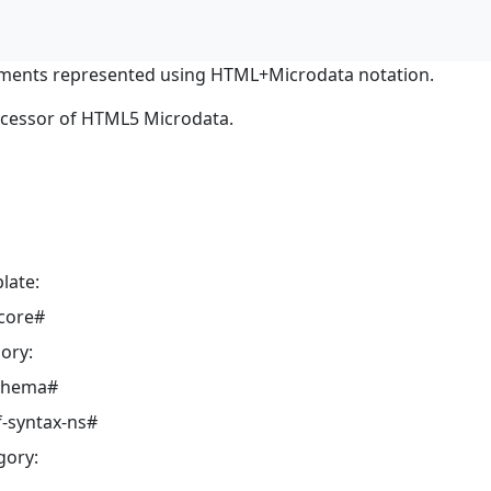
ments represented using HTML+Microdata notation.
ocessor of HTML5 Microdata.
late:
core#
ory:
schema#
-syntax-ns#
gory: