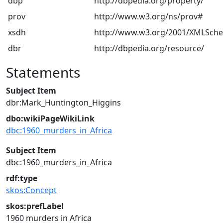
dbp
http://dbpedia.org/property/
prov
http://www.w3.org/ns/prov#
xsdh
http://www.w3.org/2001/XMLSch
dbr
http://dbpedia.org/resource/
Statements
Subject Item
dbr:Mark_Huntington_Higgins
dbo:wikiPageWikiLink
dbc:1960_murders_in_Africa
Subject Item
dbc:1960_murders_in_Africa
rdf:type
skos:Concept
skos:prefLabel
1960 murders in Africa