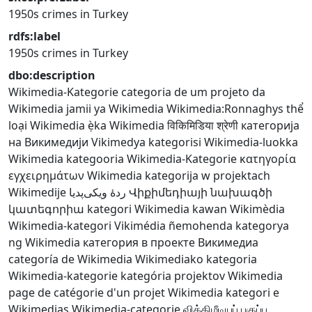
1950s crimes in Turkey
rdfs:label
1950s crimes in Turkey
dbo:description
Wikimedia-Kategorie
categoria de um projeto da
Wikimedia
jamii ya Wikimedia
Wikimedia:Ronnaghys
thể
loại Wikimedia
ẹ̀ka Wikimedia
विकिमिडिया श्रेणी
категорија
на Викимедији
Vikimedya kategorisi
Wikimedia-luokka
Wikimedia kategooria
Wikimedia-Kategorie
κατηγορία
εγχειρημάτων Wikimedia
kategorija w projektach
Wikimedije
ردهٔ ویکی‌پدیا
Վիքիմեդիայի նախագծի
կատեգորիա
kategori Wikimedia
kawan Wikimèdia
Wikimedia-kategori
Vikimédia ñemohenda
kategorya
ng Wikimedia
категория в проекте Викимедиа
categoría de Wikimedia
Wikimediako kategoria
Wikimedia-kategorie
kategória projektov Wikimedia
page de catégorie d'un projet Wikimedia
kategori e
Wikimedias
Wikimedia-categorie
விக்கிமீடியப் பகுப்பு