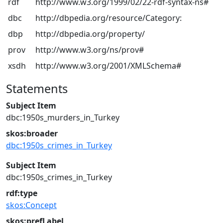
rdf
http://www.w3.org/1999/02/22-rdf-syntax-ns#
dbc
http://dbpedia.org/resource/Category:
dbp
http://dbpedia.org/property/
prov
http://www.w3.org/ns/prov#
xsdh
http://www.w3.org/2001/XMLSchema#
Statements
Subject Item
dbc:1950s_murders_in_Turkey
skos:broader
dbc:1950s_crimes_in_Turkey
Subject Item
dbc:1950s_crimes_in_Turkey
rdf:type
skos:Concept
skos:prefLabel