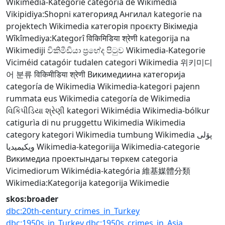
Wikimedia-Kategorie
categoria de Wikimedia
Vikipidiya:Shopni
категорияд Ангилал
kategorie na
projektech Wikimedia
категорія проєкту Вікімедіа
Wîkîmediya:Kategorî
विकिमिडिया श्रेणी
kategorija na
Wikimediji
විකිමීඩියා ප්‍රභේද පිටුව
Wikimedia-Kategorie
Viciméid catagóir
tudalen categori Wikimedia
위키미디
어 분류
विकिमीडिया श्रेणी
Викимедиина категорија
categoría de Wikimedia
Wikimedia-kategori
pajenn
rummata eus Wikimedia
categoría de Wikimedia
વિકિપીડિયા શ્રેણી
kategori Wikimédia
Wikimedia-bólkur
catigurìa di nu pruggettu Wikimedia
Wikimedia
category
kategori Wikimedia
tumbung Wikimedia
پۆلی
ویکیمیدیا
Wikimedia-kategoriija
Wikimedia-categorie
Викимедиа проектындагы төркем
categoria
Vicimediorum
Wikimédia-kategória
維基媒體分類
Wikimedia:Kategorija
kategorija Wikimedie
skos:broader
dbc:20th-century_crimes_in_Turkey
dbc:1950s_in_Turkey
dbc:1950s_crimes_in_Asia