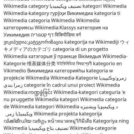
Wikimedia category
تصنيف ويكيميديا
kategori Wikimedia
Wikimedia-kategory
гурӯҳи Викимедиа
kategoria ti
Wikimedia
categoria Wikimedia
Wikimedia
категориясы
Wikimedia:Klassys
категория на
Уикимедия
דף קטגוריה
विकिपीडिया वर्ग
ვიკიპედია:კატეგორიზაცია
kategorija na Wikimediji
ウィ
キメディアのカテゴリ
categoria di un progetto
Wikimedia
катэгорыя ў праекце Вікімедыя
Wikimedia-
Kategorie
维基媒体分类
উইকিমিডিয়া বিষয়শ্রেণী
kategorio en
Vikimedio
Викимедиа категорияһы
kategoria w
projekcie Wikimedia
Wikimedia-Kategorie
زمرو:وڪيپيڊيا
زمرا بندي
categorie în cadrul unui proiect Wikimedia
Wikimedia:ကဏ္ဍခွဲခြင်း
Wikimedia-kategori
categurìa 'e
nu pruggette Wikimedia
kategori Wikimedia
categoría
de Wikimedia
kategori Wikimedia
د ويکيمېډيا وېشنيزه
ویکیمیڈیا زمرہ
Wikimedia projekta kategorija
വിക്കിമീഡിയ വർഗ്ഗം
หน้าหมวดหมู่วิกิมีเดีย
Kategoriya ning
Wikimedia
تصنيف بتاع ويكيميديا
Wikimedia-categorie