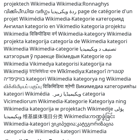
projektech Wikimedia
Wikimedia:Ronnaghys
വിക്കിപീഡിയ വർഗ്ഗം
ردهٔ ویکی‌پدیا
page de catégorie d'un
projet Wikimédia
Wikimedia-Kategorie
категорияд
Ангилал
kategorio en Vikimedio
kategoria projektu
Wikimedia
विकिपीडिया वर्ग
Wikimedia-kategory
Wikimedia
projekta kategorija
categoría de Wikimedia
kategori
Wikimedia
Wikimedia-categorie
تصنيف د ويكيميديا
катэгорыя ў праекце Вікімедыя
Kategorie op
Wikimedia
Vikimedya kategorisi
kategorija na
Wikimediji
উইকিমিডিয়া থাক
Wîkîmediya:Kategorî
קטגוריה
בוויקיפדיה
kategori Wikimedia
kategorya ng Wikimedia
விக்கிமீடியப் பகுப்பு
विकिमिडिया श्रेणी
Викимедиа категорияһы
kategori Wikimédia
ویکیمیڈیا زمرہ
categoria
Vicimediorum
Wikimedia-Kategorie
Kategoriya ning
Wikimedia
kategorija w projektach Wikimedije
پۆلی
ویکیمیدیا
维基媒体项目分类
Wikimedia:ကဏ္ဍခွဲခြင်း
Wikimedia-kategori
ვიკიპედია:კატეგორიზაცია
categoría de Wikimedia
kategori Wikimedia