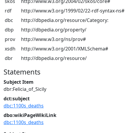
skos
http://www.w3.org/2004/02/skos/core#
rdf
http://www.w3.org/1999/02/22-rdf-syntax-ns#
dbc
http://dbpedia.org/resource/Category:
dbp
http://dbpedia.org/property/
prov
http://www.w3.org/ns/prov#
xsdh
http://www.w3.org/2001/XMLSchema#
dbr
http://dbpedia.org/resource/
Statements
Subject Item
dbr:Felicia_of_Sicily
dct:subject
dbc:1100s_deaths
dbo:wikiPageWikiLink
dbc:1100s_deaths