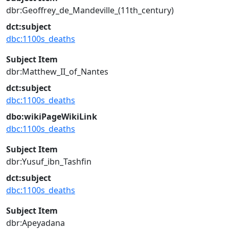
dbr:Geoffrey_de_Mandeville_(11th_century)
dct:subject
dbc:1100s_deaths
Subject Item
dbr:Matthew_II_of_Nantes
dct:subject
dbc:1100s_deaths
dbo:wikiPageWikiLink
dbc:1100s_deaths
Subject Item
dbr:Yusuf_ibn_Tashfin
dct:subject
dbc:1100s_deaths
Subject Item
dbr:Apeyadana