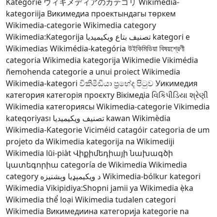
Kategorie
ウィキメディアのカテゴリ
Wikimedia-
kategoriija
Викимедиа проектындагы төркем
Wikimedia-categorie
Wikimedia category
Wikimedia:Kategorija
تصنيف بتاع ويكيميديا
kategori e
Wikimedias
Wikimédia-kategória
উইকিমিডিয়া বিষয়শ্রেণী
categoria Wikimedia
kategorija Wikimedie
Vikimédia
ñemohenda
categorie a unui proiect Wikimedia
Wikimedia-kategori
විකිමීඩියා ප්‍රභේද පිටුව
Уикимедия
категория
категорія проєкту Вікімедіа
વિકિપીડિયા શ્રેણી
Wikimedia категориясы
Wikimedia-categorie
Vikimedia
kateqoriyası
تصنيف ويكيميديا
kawan Wikimèdia
Wikimedia-Kategorie
Viciméid catagóir
categoria de um
projeto da Wikimedia
kategorija na Wikimediji
Wikimedia lūi-pia̍t
Վիքիմեդիայի նախագծի
կատեգորիա
categoría de Wikimedia
Wikimedia
category
د ويکيمېډيا وېشنيزه
Wikimedia-bólkur
kategori
Wikimedia
Vikipidiya:Shopni
jamii ya Wikimedia
ẹ̀ka
Wikimedia
thể loại Wikimedia
tudalen categori
Wikimedia
Викимедиина категорија
kategorie na