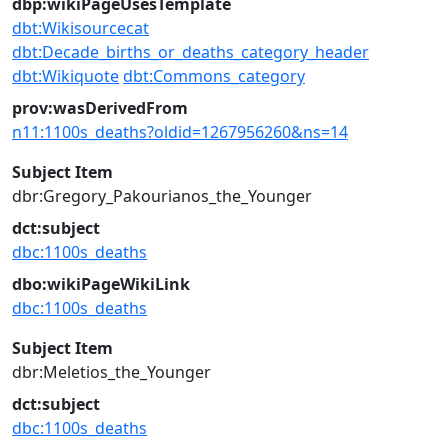
dbp:wikiPageUsesTemplate
dbt:Wikisourcecat
dbt:Decade_births_or_deaths_category_header
dbt:Wikiquote
dbt:Commons_category
prov:wasDerivedFrom
n11:1100s_deaths?oldid=1267956260&ns=14
Subject Item
dbr:Gregory_Pakourianos_the_Younger
dct:subject
dbc:1100s_deaths
dbo:wikiPageWikiLink
dbc:1100s_deaths
Subject Item
dbr:Meletios_the_Younger
dct:subject
dbc:1100s_deaths