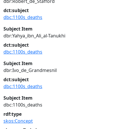
dbr:Robert_de_Stafford
dct:subject
dbc:1100s_deaths
Subject Item
dbr:Yahya_ibn_Ali_al-Tanukhi
dct:subject
dbc:1100s_deaths
Subject Item
dbr:Ivo_de_Grandmesnil
dct:subject
dbc:1100s_deaths
Subject Item
dbc:1100s_deaths
rdf:type
skos:Concept