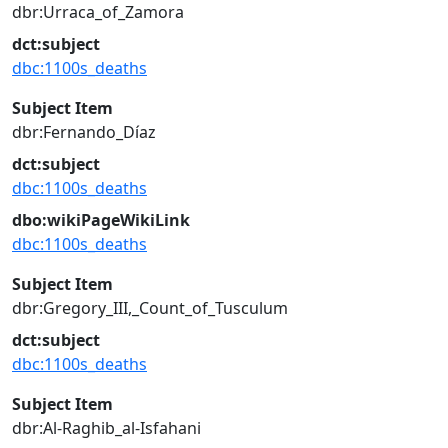
dbr:Urraca_of_Zamora
dct:subject
dbc:1100s_deaths
Subject Item
dbr:Fernando_Díaz
dct:subject
dbc:1100s_deaths
dbo:wikiPageWikiLink
dbc:1100s_deaths
Subject Item
dbr:Gregory_III,_Count_of_Tusculum
dct:subject
dbc:1100s_deaths
Subject Item
dbr:Al-Raghib_al-Isfahani