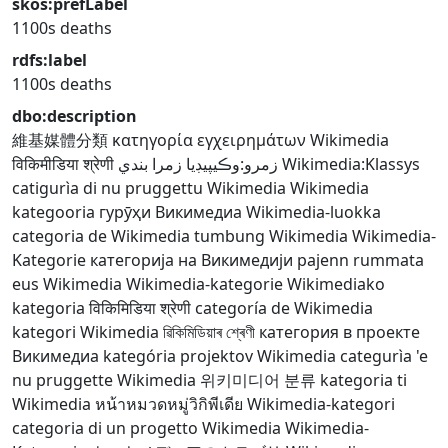
skos:prefLabel
1100s deaths
rdfs:label
1100s deaths
dbo:description
維基媒體分類
κατηγορία εγχειρημάτων Wikimedia
विकिमीडिया श्रेणी
زمرو:وڪيپيڊيا زمرا بندي
Wikimedia:Klassys
catigurìa di nu pruggettu Wikimedia
Wikimedia
kategooria
гурӯҳи Викимедиа
Wikimedia-luokka
categoria de Wikimedia
tumbung Wikimedia
Wikimedia-
Kategorie
категорија на Викимедији
pajenn rummata
eus Wikimedia
Wikimedia-kategorie
Wikimediako
kategoria
विकिमिडिया श्रेणी
categoría de Wikimedia
kategori Wikimedia
ৱিকিমিডিয়াৰ শ্ৰেণী
категория в проекте
Викимедиа
kategória projektov Wikimedia
categurìa 'e
nu pruggette Wikimedia
위키미디어 분류
kategoria ti
Wikimedia
หน้าหมวดหมู่วิกิพีเดีย
Wikimedia-kategori
categoria di un progetto Wikimedia
Wikimedia-