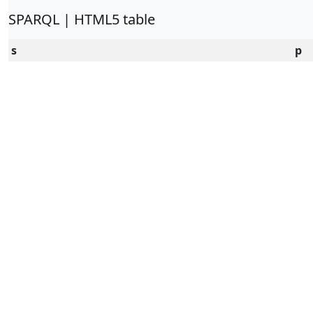
SPARQL | HTML5 table
s
p