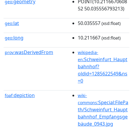
geometry
POINT(10.2116670608
geo:
52 50.035556793213)
lat
50.035557
geo:
(xsd:float)
long
10.211667
geo:
(xsd:float)
wasDerivedFrom
prov:
wikipedia-
:Schweinfurt_Haupt
en
bahnhof?
oldid=1285622549&ns
=0
depiction
foaf:
wiki-
:Special:FilePa
commons
th/Schweinfurt_Haupt
bahnhof_Empfangsge
bäude_0943.jpg