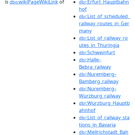
is
wikiPageWikiLink
of
:Erfurt_Hauptbahn
dbo:
dbr
hof
:List_of_scheduled_
dbr
railway_routes_in_Ger
many
:List_of_railway_ro
dbr
utes_in_Thuringia
:Schweinfurt
dbr
:Halle–
dbr
Bebra_railway
:Nuremberg–
dbr
Bamberg_railway
:Nuremberg–
dbr
Würzburg_railway
:Würzburg_Hauptb
dbr
ahnhof
:List_of_railway_sta
dbr
tions_in_Bavaria
:Mellrichstadt_Bah
dbr