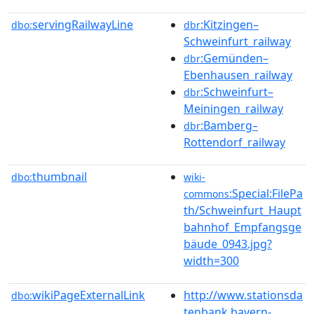
servingRailwayLine
:Kitzingen–
dbo:
dbr
Schweinfurt_railway
:Gemünden–
dbr
Ebenhausen_railway
:Schweinfurt–
dbr
Meiningen_railway
:Bamberg–
dbr
Rottendorf_railway
thumbnail
dbo:
wiki-
:Special:FilePa
commons
th/Schweinfurt_Haupt
bahnhof_Empfangsge
bäude_0943.jpg?
width=300
wikiPageExternalLink
http://www.stationsda
dbo:
tenbank.bayern-