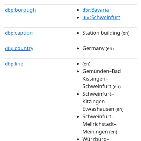
borough
:Bavaria
dbp:
dbr
:Schweinfurt
dbr
caption
Station building
dbp:
(en)
country
Germany
dbp:
(en)
line
dbp:
(en)
Gemünden–Bad
Kissingen–
Schweinfurt
(en)
Schweinfurt–
Kitzingen-
Etwashausen
(en)
Schweinfurt–
Mellrichstadt–
Meiningen
(en)
Würzburg–