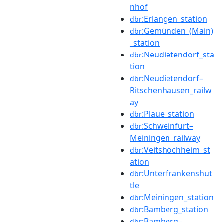
nhof
:Erlangen_station
dbr
:Gemünden_(Main)
dbr
_station
:Neudietendorf_sta
dbr
tion
:Neudietendorf–
dbr
Ritschenhausen_railw
ay
:Plaue_station
dbr
:Schweinfurt–
dbr
Meiningen_railway
:Veitshöchheim_st
dbr
ation
:Unterfrankenshut
dbr
tle
:Meiningen_station
dbr
:Bamberg_station
dbr
:Bamberg–
dbr