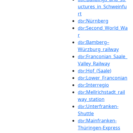
uctures_in_Schweinfu
rt
:Nürnberg
dbr
:Second_World_Wa
dbr
r
:Bamberg–
dbr
Würzburg_railway
:Franconian_Saale_
dbr
Valley_Railway
:Hof_(Saale)
dbr
:Lower_Franconian
dbr
:Interregio
dbr
:Mellrichstadt_rail
dbr
way_station
:Unterfranken-
dbr
Shuttle
:Mainfranken-
dbr
Thüringen-Express