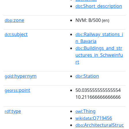
:Short_description
dbt
zone
NVM: B/500
dbp:
(en)
subject
:Railway_stations_i
dct:
dbc
n_Bavaria
:Buildings_and_str
dbc
uctures_in_Schweinfu
rt
hypernym
:Station
gold:
dbr
point
50.035555555555554
georss:
10.211666666666666
type
:Thing
rdf:
owl
:Q719456
wikidata
:ArchitecturalStruc
dbo