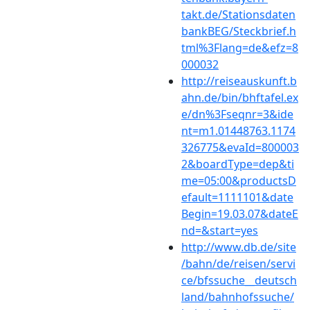
takt.de/Stationsdaten
bankBEG/Steckbrief.h
tml%3Flang=de&efz=8
000032
http://reiseauskunft.b
ahn.de/bin/bhftafel.ex
e/dn%3Fseqnr=3&ide
nt=m1.01448763.1174
326775&evaId=800003
2&boardType=dep&ti
me=05:00&productsD
efault=1111101&date
Begin=19.03.07&dateE
nd=&start=yes
http://www.db.de/site
/bahn/de/reisen/servi
ce/bfssuche__deutsch
land/bahnhofssuche/