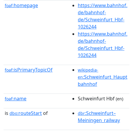
homepage
https://www.bahnhof.
foaf:
de/bahnhof-
de/Schweinfurt_Hbf-
1026244
https://www.bahnhof.
de/bahnhof-
de/Schweinfurt_Hbf-
1026244
isPrimaryTopicOf
foaf:
wikipedia-
:Schweinfurt_Haupt
en
bahnhof
name
Schweinfurt Hbf
foaf:
(en)
is
routeStart
of
:Schweinfurt–
dbo:
dbr
Meiningen_railway