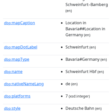
Schweinfurt–Bamberg
(en)
mapCaption
Location in
dbp:
Bavaria##Location in
Germany
(en)
mapDotLabel
Schweinfurt
dbp:
(en)
mapType
Bavaria#Germany
dbp:
(en)
name
Schweinfurt Hbf
dbp:
(en)
nativeNameLang
de
dbp:
(en)
platforms
7
dbp:
(xsd:integer)
style
Deutsche Bahn
dbp:
(en)