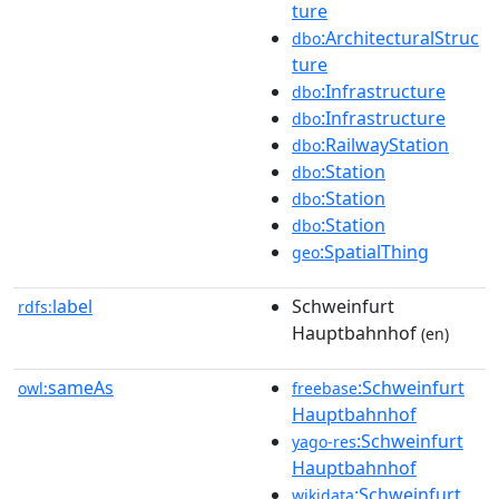
ture
:ArchitecturalStruc
dbo
ture
:Infrastructure
dbo
:Infrastructure
dbo
:RailwayStation
dbo
:Station
dbo
:Station
dbo
:Station
dbo
:SpatialThing
geo
label
Schweinfurt
rdfs:
Hauptbahnhof
(en)
sameAs
:Schweinfurt
owl:
freebase
Hauptbahnhof
:Schweinfurt
yago-res
Hauptbahnhof
:Schweinfurt
wikidata