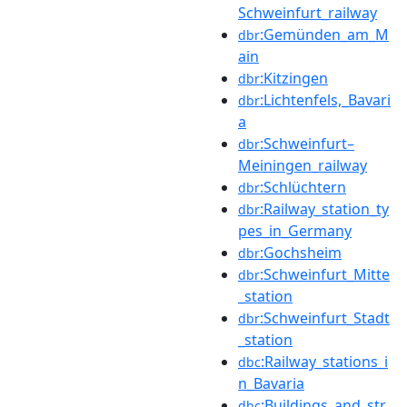
Schweinfurt_railway
:Gemünden_am_M
dbr
ain
:Kitzingen
dbr
:Lichtenfels,_Bavari
dbr
a
:Schweinfurt–
dbr
Meiningen_railway
:Schlüchtern
dbr
:Railway_station_ty
dbr
pes_in_Germany
:Gochsheim
dbr
:Schweinfurt_Mitte
dbr
_station
:Schweinfurt_Stadt
dbr
_station
:Railway_stations_i
dbc
n_Bavaria
:Buildings_and_str
dbc