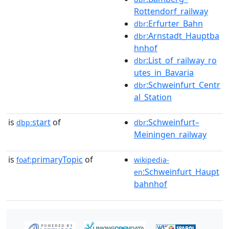
Rottendorf_railway
:Erfurter_Bahn
dbr
:Arnstadt_Hauptba
dbr
hnhof
:List_of_railway_ro
dbr
utes_in_Bavaria
:Schweinfurt_Centr
dbr
al_Station
is
start
of
:Schweinfurt–
dbp:
dbr
Meiningen_railway
is
primaryTopic
of
foaf:
wikipedia-
:Schweinfurt_Haupt
en
bahnhof