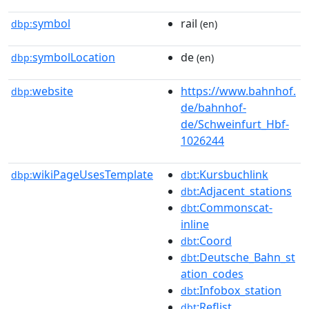
symbol
rail
dbp:
(en)
symbolLocation
de
dbp:
(en)
website
https://www.bahnhof.
dbp:
de/bahnhof-
de/Schweinfurt_Hbf-
1026244
wikiPageUsesTemplate
:Kursbuchlink
dbp:
dbt
:Adjacent_stations
dbt
:Commonscat-
dbt
inline
:Coord
dbt
:Deutsche_Bahn_st
dbt
ation_codes
:Infobox_station
dbt
:Reflist
dbt