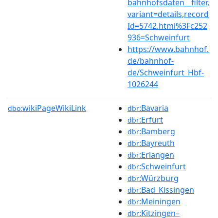
bahnhofsdaten__filter,
variant=details,record
Id=5742.html%3Fc252
936=Schweinfurt
https://www.bahnhof.
de/bahnhof-
de/Schweinfurt_Hbf-
1026244
wikiPageWikiLink
:Bavaria
dbo:
dbr
:Erfurt
dbr
:Bamberg
dbr
:Bayreuth
dbr
:Erlangen
dbr
:Schweinfurt
dbr
:Würzburg
dbr
:Bad_Kissingen
dbr
:Meiningen
dbr
:Kitzingen–
dbr