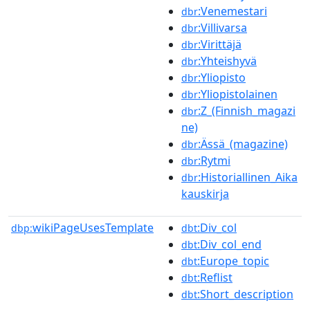
:Venemestari
dbr
:Villivarsa
dbr
:Virittäjä
dbr
:Yhteishyvä
dbr
:Yliopisto
dbr
:Yliopistolainen
dbr
:Z_(Finnish_magazi
dbr
ne)
:Ässä_(magazine)
dbr
:Rytmi
dbr
:Historiallinen_Aika
dbr
kauskirja
wikiPageUsesTemplate
:Div_col
dbp:
dbt
:Div_col_end
dbt
:Europe_topic
dbt
:Reflist
dbt
:Short_description
dbt