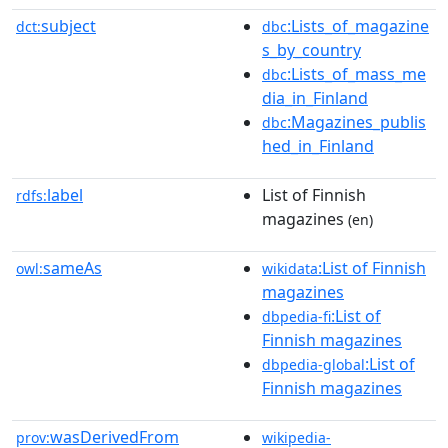
subject
:Lists_of_magazine
dct:
dbc
s_by_country
:Lists_of_mass_me
dbc
dia_in_Finland
:Magazines_publis
dbc
hed_in_Finland
label
List of Finnish
rdfs:
magazines
(en)
sameAs
:List of Finnish
owl:
wikidata
magazines
:List of
dbpedia-fi
Finnish magazines
:List of
dbpedia-global
Finnish magazines
wasDerivedFrom
prov:
wikipedia-