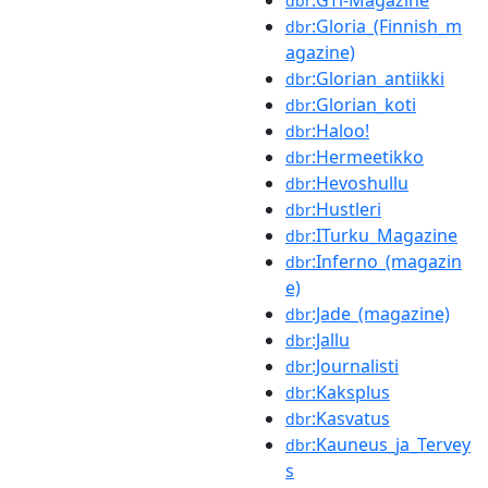
:GTi-Magazine
dbr
:Gloria_(Finnish_m
dbr
agazine)
:Glorian_antiikki
dbr
:Glorian_koti
dbr
:Haloo!
dbr
:Hermeetikko
dbr
:Hevoshullu
dbr
:Hustleri
dbr
:ITurku_Magazine
dbr
:Inferno_(magazin
dbr
e)
:Jade_(magazine)
dbr
:Jallu
dbr
:Journalisti
dbr
:Kaksplus
dbr
:Kasvatus
dbr
:Kauneus_ja_Tervey
dbr
s