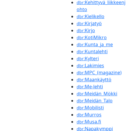
:Kehittyvä_liikkeenj
dbr
ohto
:Kielikello
dbr
:Kirjatyö
dbr
:Kirjo
dbr
:KotiMikro
dbr
:Kunta_ja_me
dbr
:Kuntalehti
dbr
:Kylteri
dbr
:Lakimies
dbr
:MPC_(magazine)
dbr
:Maankäyttö
dbr
:Me-lehti
dbr
:Meidän_Mökki
dbr
:Meidän_Talo
dbr
:Mobilisti
dbr
:Murros
dbr
:Musa.fi
dbr
:Napakymppi
dbr