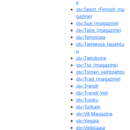
e
:Sport_(Finnish_ma
dbr
gazine)
:Sue_(magazine)
dbr
:Taite_(magazine)
dbr
:Tehostaja
dbr
:Tieteessä_tapahtu
dbr
u
:Tietokone
dbr
:Tivi_(magazine)
dbr
:Toinen_vaihtoehto
dbr
:Trad_(magazine)
dbr
:Trendi
dbr
:Trendi_Veli
dbr
:Tuisku
dbr
:Tutkain
dbr
:V8-Magazine
dbr
:Vegaia
dbr
:Veikkaaja
dbr