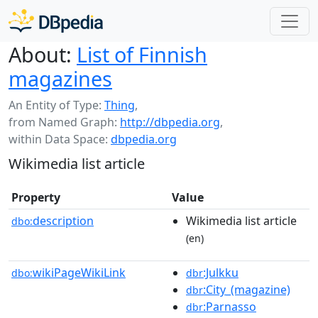
About:
List of Finnish
magazines
An Entity of Type:
Thing
,
from Named Graph:
http://dbpedia.org
,
within Data Space:
dbpedia.org
Wikimedia list article
Property
Value
description
Wikimedia list article
dbo:
(en)
wikiPageWikiLink
:Julkku
dbo:
dbr
:City_(magazine)
dbr
:Parnasso
dbr