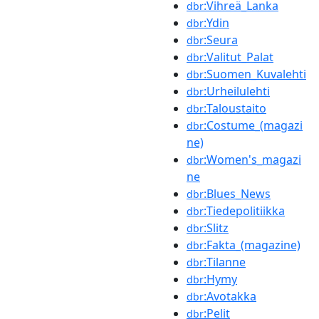
:Vihreä_Lanka
dbr
:Ydin
dbr
:Seura
dbr
:Valitut_Palat
dbr
:Suomen_Kuvalehti
dbr
:Urheilulehti
dbr
:Taloustaito
dbr
:Costume_(magazi
dbr
ne)
:Women's_magazi
dbr
ne
:Blues_News
dbr
:Tiedepolitiikka
dbr
:Slitz
dbr
:Fakta_(magazine)
dbr
:Tilanne
dbr
:Hymy
dbr
:Avotakka
dbr
:Pelit
dbr