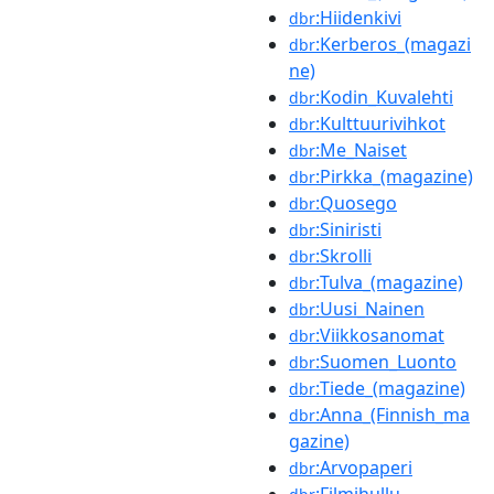
:Hiidenkivi
dbr
:Kerberos_(magazi
dbr
ne)
:Kodin_Kuvalehti
dbr
:Kulttuurivihkot
dbr
:Me_Naiset
dbr
:Pirkka_(magazine)
dbr
:Quosego
dbr
:Siniristi
dbr
:Skrolli
dbr
:Tulva_(magazine)
dbr
:Uusi_Nainen
dbr
:Viikkosanomat
dbr
:Suomen_Luonto
dbr
:Tiede_(magazine)
dbr
:Anna_(Finnish_ma
dbr
gazine)
:Arvopaperi
dbr