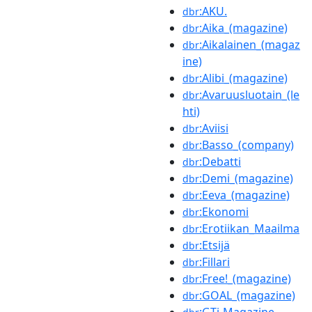
:AKU.
dbr
:Aika_(magazine)
dbr
:Aikalainen_(magaz
dbr
ine)
:Alibi_(magazine)
dbr
:Avaruusluotain_(le
dbr
hti)
:Aviisi
dbr
:Basso_(company)
dbr
:Debatti
dbr
:Demi_(magazine)
dbr
:Eeva_(magazine)
dbr
:Ekonomi
dbr
:Erotiikan_Maailma
dbr
:Etsijä
dbr
:Fillari
dbr
:Free!_(magazine)
dbr
:GOAL_(magazine)
dbr