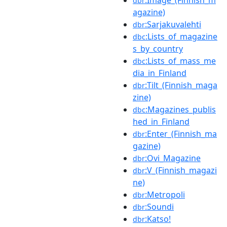
:Image_(Finnish_m
dbr
agazine)
:Sarjakuvalehti
dbr
:Lists_of_magazine
dbc
s_by_country
:Lists_of_mass_me
dbc
dia_in_Finland
:Tilt_(Finnish_maga
dbr
zine)
:Magazines_publis
dbc
hed_in_Finland
:Enter_(Finnish_ma
dbr
gazine)
:Ovi_Magazine
dbr
:V_(Finnish_magazi
dbr
ne)
:Metropoli
dbr
:Soundi
dbr
:Katso!
dbr