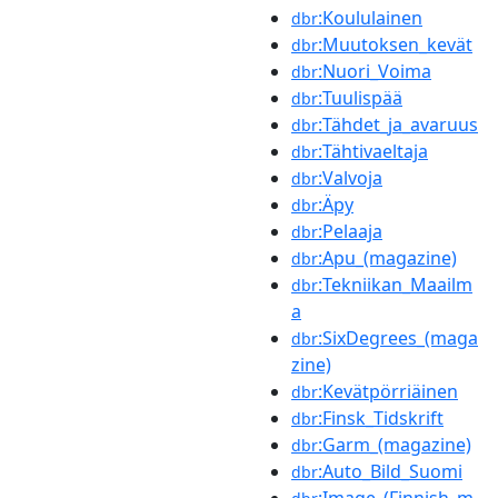
:Koululainen
dbr
:Muutoksen_kevät
dbr
:Nuori_Voima
dbr
:Tuulispää
dbr
:Tähdet_ja_avaruus
dbr
:Tähtivaeltaja
dbr
:Valvoja
dbr
:Äpy
dbr
:Pelaaja
dbr
:Apu_(magazine)
dbr
:Tekniikan_Maailm
dbr
a
:SixDegrees_(maga
dbr
zine)
:Kevätpörriäinen
dbr
:Finsk_Tidskrift
dbr
:Garm_(magazine)
dbr
:Auto_Bild_Suomi
dbr