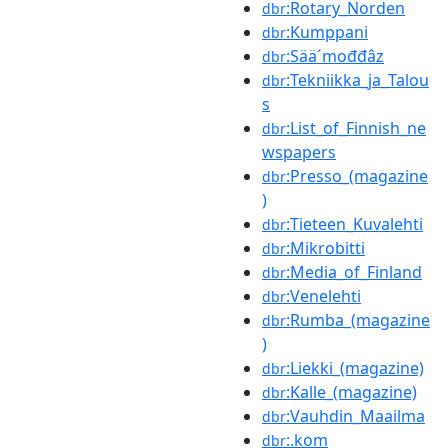
:Rotary_Norden
dbr
:Kumppani
dbr
:Sää´mođđâz
dbr
:Tekniikka_ja_Talou
dbr
s
:List_of_Finnish_ne
dbr
wspapers
:Presso_(magazine
dbr
)
:Tieteen_Kuvalehti
dbr
:Mikrobitti
dbr
:Media_of_Finland
dbr
:Venelehti
dbr
:Rumba_(magazine
dbr
)
:Liekki_(magazine)
dbr
:Kalle_(magazine)
dbr
:Vauhdin_Maailma
dbr
:.kom
dbr