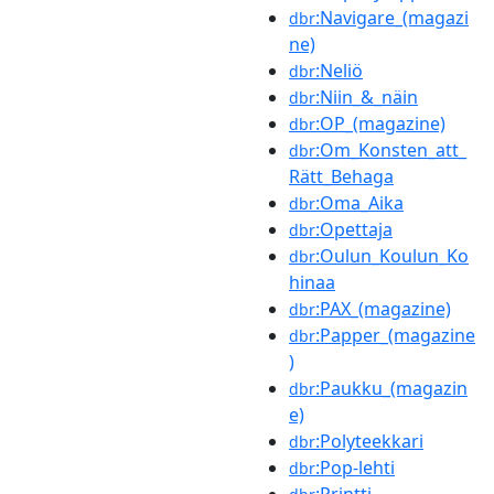
:Navigare_(magazi
dbr
ne)
:Neliö
dbr
:Niin_&_näin
dbr
:OP_(magazine)
dbr
:Om_Konsten_att_
dbr
Rätt_Behaga
:Oma_Aika
dbr
:Opettaja
dbr
:Oulun_Koulun_Ko
dbr
hinaa
:PAX_(magazine)
dbr
:Papper_(magazine
dbr
)
:Paukku_(magazin
dbr
e)
:Polyteekkari
dbr
:Pop-lehti
dbr