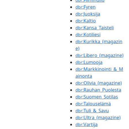
:Filmihullu
dbr
:Fyren
dbr
:Juoksija
dbr
:Kaltio
dbr
:Kansa_Taisteli
dbr
:Kotiliesi
dbr
:Kurikka_(magazin
dbr
e)
:Libero_(magazine)
dbr
:Lumooja
dbr
:Markkinointi_&_M
dbr
ainonta
:Olivia_(magazine)
dbr
:Rauhan_Puolesta
dbr
:Suomen_Sotilas
dbr
:Talouselämä
dbr
:Tuli_&_Savu
dbr
:Ultra_(magazine)
dbr
:Vartija
dbr