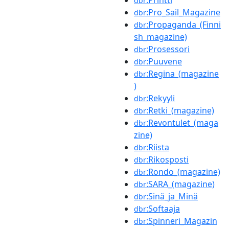
:Printti
dbr
:Pro_Sail_Magazine
dbr
:Propaganda_(Finni
dbr
sh_magazine)
:Prosessori
dbr
:Puuvene
dbr
:Regina_(magazine
dbr
)
:Rekyyli
dbr
:Retki_(magazine)
dbr
:Revontulet_(maga
dbr
zine)
:Riista
dbr
:Rikosposti
dbr
:Rondo_(magazine)
dbr
:SARA_(magazine)
dbr
:Sinä_ja_Minä
dbr
:Softaaja
dbr
:Spinneri_Magazin
dbr