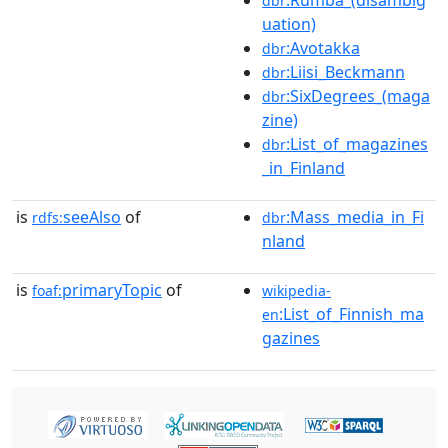
:Rumba_(disambig
dbr
uation)
:Avotakka
dbr
:Liisi_Beckmann
dbr
:SixDegrees_(maga
dbr
zine)
:List_of_magazines
dbr
_in_Finland
is
seeAlso
of
:Mass_media_in_Fi
rdfs:
dbr
nland
is
primaryTopic
of
foaf:
wikipedia-
:List_of_Finnish_ma
en
gazines