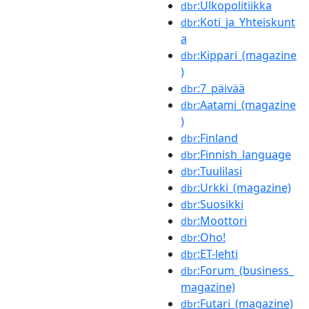
:Ulkopolitiikka
dbr
:Koti_ja_Yhteiskunt
dbr
a
:Kippari_(magazine
dbr
)
:7_päivää
dbr
:Aatami_(magazine
dbr
)
:Finland
dbr
:Finnish_language
dbr
:Tuulilasi
dbr
:Urkki_(magazine)
dbr
:Suosikki
dbr
:Moottori
dbr
:Oho!
dbr
:ET-lehti
dbr
:Forum_(business_
dbr
magazine)
:Futari_(magazine)
dbr