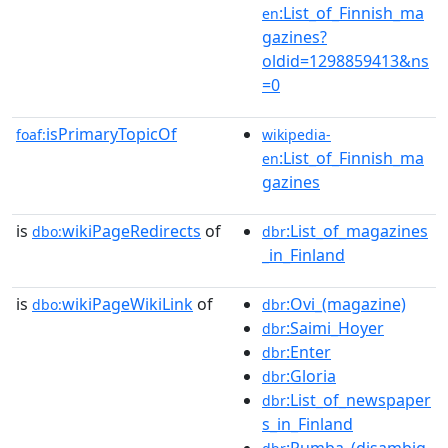
:List_of_Finnish_ma
en
gazines?
oldid=1298859413&ns
=0
isPrimaryTopicOf
foaf:
wikipedia-
:List_of_Finnish_ma
en
gazines
is
wikiPageRedirects
of
:List_of_magazines
dbo:
dbr
_in_Finland
is
wikiPageWikiLink
of
:Ovi_(magazine)
dbo:
dbr
:Saimi_Hoyer
dbr
:Enter
dbr
:Gloria
dbr
:List_of_newspaper
dbr
s_in_Finland