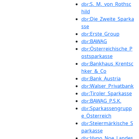
:S._M._von_Rothsc
dbr
hild
:Die_Zweite_Sparka
dbr
sse
:Erste_Group
dbr
:BAWAG
dbr
:Österreichische_P
dbr
ostsparkasse
:Bankhaus_Krentsc
dbr
hker_&_Co
:Bank_Austria
dbr
:Walser_Privatbank
dbr
:Tiroler_Sparkasse
dbr
:BAWAG_P.S.K.
dbr
:Sparkassengrupp
dbr
e_Österreich
:Steiermärkische_S
dbr
parkasse
:Hypo_Noe_Landes
dbr