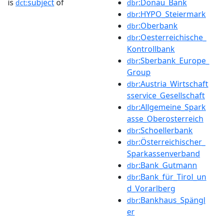
is
subject
of
:Donau_Bank
dct:
dbr
:HYPO_Steiermark
dbr
:Oberbank
dbr
:Oesterreichische_
dbr
Kontrollbank
:Sberbank_Europe_
dbr
Group
:Austria_Wirtschaft
dbr
sservice_Gesellschaft
:Allgemeine_Spark
dbr
asse_Oberosterreich
:Schoellerbank
dbr
:Österreichischer_
dbr
Sparkassenverband
:Bank_Gutmann
dbr
:Bank_für_Tirol_un
dbr
d_Vorarlberg
:Bankhaus_Spängl
dbr
er