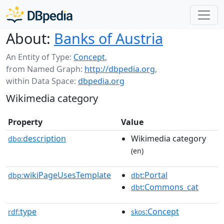
About:
Banks of Austria
An Entity of Type:
Concept
,
from Named Graph:
http://dbpedia.org
,
within Data Space:
dbpedia.org
Wikimedia category
Property
Value
description
Wikimedia category
dbo:
(en)
wikiPageUsesTemplate
:Portal
dbp:
dbt
:Commons_cat
dbt
type
:Concept
rdf:
skos