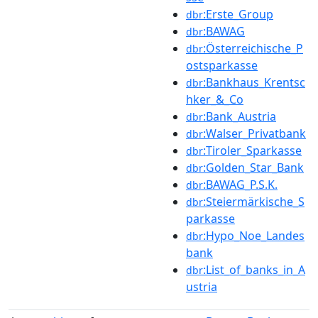
:Erste_Group
dbr
:BAWAG
dbr
:Österreichische_P
dbr
ostsparkasse
:Bankhaus_Krentsc
dbr
hker_&_Co
:Bank_Austria
dbr
:Walser_Privatbank
dbr
:Tiroler_Sparkasse
dbr
:Golden_Star_Bank
dbr
:BAWAG_P.S.K.
dbr
:Steiermärkische_S
dbr
parkasse
:Hypo_Noe_Landes
dbr
bank
:List_of_banks_in_A
dbr
ustria