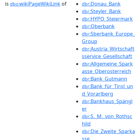
is
wikiPageWikiLink
of
:Donau_Bank
dbo:
dbr
:Steyler_Bank
dbr
:HYPO_Steiermark
dbr
:Oberbank
dbr
:Sberbank_Europe_
dbr
Group
:Austria_Wirtschaft
dbr
sservice_Gesellschaft
:Allgemeine_Spark
dbr
asse_Oberosterreich
:Bank_Gutmann
dbr
:Bank_für_Tirol_un
dbr
d_Vorarlberg
:Bankhaus_Spängl
dbr
er
:S._M._von_Rothsc
dbr
hild
:Die_Zweite_Sparka
dbr
sse