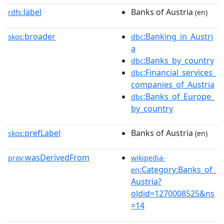
label
Banks of Austria
rdfs:
(en)
broader
:Banking_in_Austri
skos:
dbc
a
:Banks_by_country
dbc
:Financial_services_
dbc
companies_of_Austria
:Banks_of_Europe_
dbc
by_country
prefLabel
Banks of Austria
skos:
(en)
wasDerivedFrom
prov:
wikipedia-
:Category:Banks_of_
en
Austria?
oldid=1270008525&ns
=14