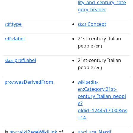
lity_and_century_cate
gory_header
type
:Concept
rdf:
skos
label
21st-century Italian
rdfs:
people
(en)
prefLabel
21st-century Italian
skos:
people
(en)
wasDerivedFrom
prov:
wikipedia-
:Category:21st-
en
century_Italian_peopl
e?
oldid=1244517030&ns
=14
is
wikiPageWikiLink
of
:Luca_Nardi
dbo:
dbr