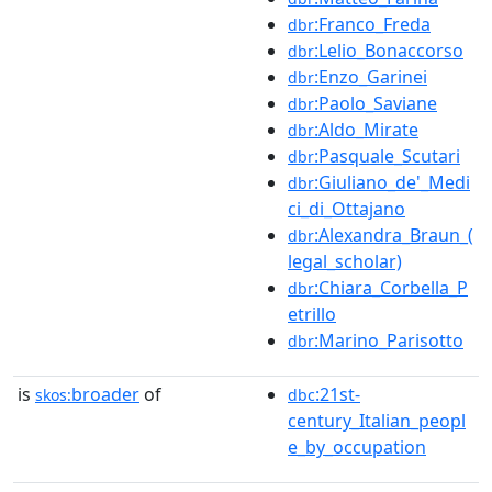
:Franco_Freda
dbr
:Lelio_Bonaccorso
dbr
:Enzo_Garinei
dbr
:Paolo_Saviane
dbr
:Aldo_Mirate
dbr
:Pasquale_Scutari
dbr
:Giuliano_de'_Medi
dbr
ci_di_Ottajano
:Alexandra_Braun_(
dbr
legal_scholar)
:Chiara_Corbella_P
dbr
etrillo
:Marino_Parisotto
dbr
is
broader
of
:21st-
skos:
dbc
century_Italian_peopl
e_by_occupation