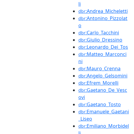
li
:Andrea_Micheletti
dbr
:Antonino_Pizzolat
dbr
o
:Carlo_Tacchini
dbr
:Giulio_Dressino
dbr
:Leonardo_Dei_Tos
dbr
:Matteo_Marconci
dbr
ni
:Mauro_Crenna
dbr
:Angelo_Gelsomini
dbr
:Efrem_Morelli
dbr
:Gaetano_De_Vesc
dbr
ovi
:Gaetano_Tosto
dbr
:Emanuele_Gaetani
dbr
_Liseo
:Emiliano_Morbidel
dbr
li