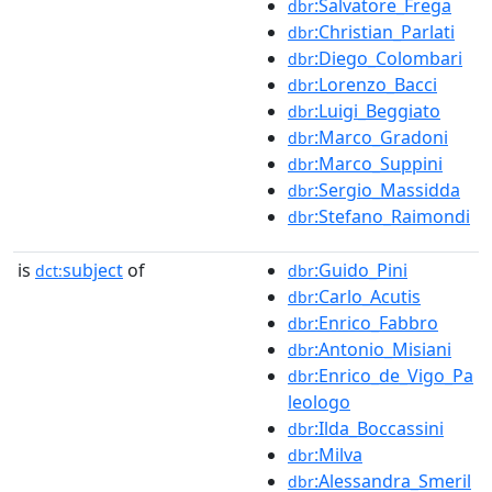
:Salvatore_Frega
dbr
:Christian_Parlati
dbr
:Diego_Colombari
dbr
:Lorenzo_Bacci
dbr
:Luigi_Beggiato
dbr
:Marco_Gradoni
dbr
:Marco_Suppini
dbr
:Sergio_Massidda
dbr
:Stefano_Raimondi
dbr
is
subject
of
:Guido_Pini
dct:
dbr
:Carlo_Acutis
dbr
:Enrico_Fabbro
dbr
:Antonio_Misiani
dbr
:Enrico_de_Vigo_Pa
dbr
leologo
:Ilda_Boccassini
dbr
:Milva
dbr
:Alessandra_Smeril
dbr