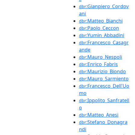
:Gianpiero_Cordov
dbr
ani
:Matteo_Bianchi
dbr
:Paolo_Ceccon
dbr
:Yumin_Abbadini
dbr
:Francesco_Casagr
dbr
ande
:Mauro_Nespoli
dbr
:Enrico_Fabris
dbr
:Maurizio_Biondo
dbr
:Mauro_Sarmiento
dbr
:Francesco_Dell'Uo
dbr
mo
:Ippolito_Sanfratell
dbr
o
:Matteo_Anesi
dbr
:Stefano_Donagra
dbr
ndi