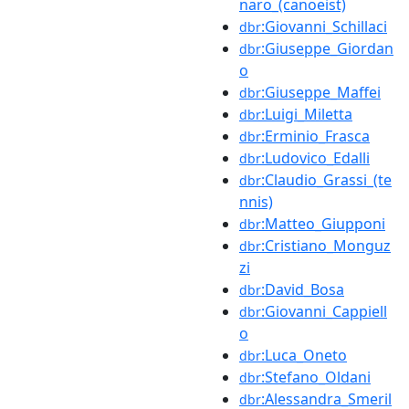
naro_(canoeist)
:Giovanni_Schillaci
dbr
:Giuseppe_Giordan
dbr
o
:Giuseppe_Maffei
dbr
:Luigi_Miletta
dbr
:Erminio_Frasca
dbr
:Ludovico_Edalli
dbr
:Claudio_Grassi_(te
dbr
nnis)
:Matteo_Giupponi
dbr
:Cristiano_Monguz
dbr
zi
:David_Bosa
dbr
:Giovanni_Cappiell
dbr
o
:Luca_Oneto
dbr
:Stefano_Oldani
dbr
:Alessandra_Smeril
dbr