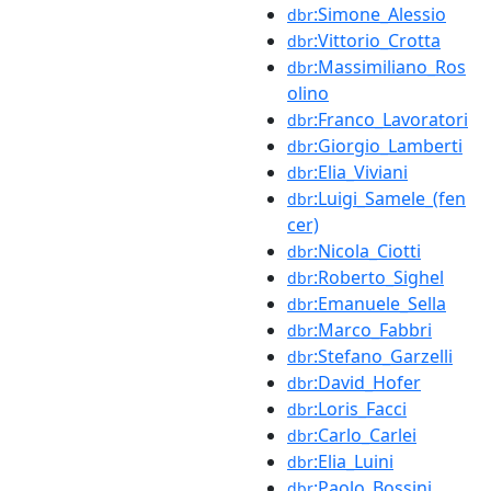
:Simone_Alessio
dbr
:Vittorio_Crotta
dbr
:Massimiliano_Ros
dbr
olino
:Franco_Lavoratori
dbr
:Giorgio_Lamberti
dbr
:Elia_Viviani
dbr
:Luigi_Samele_(fen
dbr
cer)
:Nicola_Ciotti
dbr
:Roberto_Sighel
dbr
:Emanuele_Sella
dbr
:Marco_Fabbri
dbr
:Stefano_Garzelli
dbr
:David_Hofer
dbr
:Loris_Facci
dbr
:Carlo_Carlei
dbr
:Elia_Luini
dbr
:Paolo_Bossini
dbr