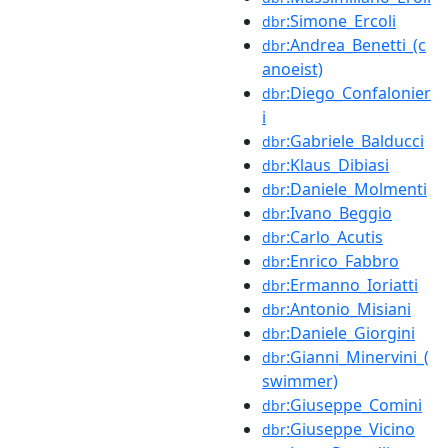
:Simone_Ercoli
dbr
:Andrea_Benetti_(c
dbr
anoeist)
:Diego_Confalonier
dbr
i
:Gabriele_Balducci
dbr
:Klaus_Dibiasi
dbr
:Daniele_Molmenti
dbr
:Ivano_Beggio
dbr
:Carlo_Acutis
dbr
:Enrico_Fabbro
dbr
:Ermanno_Ioriatti
dbr
:Antonio_Misiani
dbr
:Daniele_Giorgini
dbr
:Gianni_Minervini_(
dbr
swimmer)
:Giuseppe_Comini
dbr
:Giuseppe_Vicino
dbr