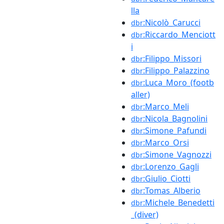
lla
:Nicolò_Carucci
dbr
:Riccardo_Menciott
dbr
i
:Filippo_Missori
dbr
:Filippo_Palazzino
dbr
:Luca_Moro_(footb
dbr
aller)
:Marco_Meli
dbr
:Nicola_Bagnolini
dbr
:Simone_Pafundi
dbr
:Marco_Orsi
dbr
:Simone_Vagnozzi
dbr
:Lorenzo_Gagli
dbr
:Giulio_Ciotti
dbr
:Tomas_Alberio
dbr
:Michele_Benedetti
dbr
_(diver)