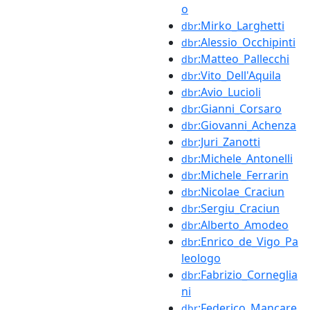
o
:Mirko_Larghetti
dbr
:Alessio_Occhipinti
dbr
:Matteo_Pallecchi
dbr
:Vito_Dell'Aquila
dbr
:Avio_Lucioli
dbr
:Gianni_Corsaro
dbr
:Giovanni_Achenza
dbr
:Juri_Zanotti
dbr
:Michele_Antonelli
dbr
:Michele_Ferrarin
dbr
:Nicolae_Craciun
dbr
:Sergiu_Craciun
dbr
:Alberto_Amodeo
dbr
:Enrico_de_Vigo_Pa
dbr
leologo
:Fabrizio_Corneglia
dbr
ni
:Federico_Mancare
dbr