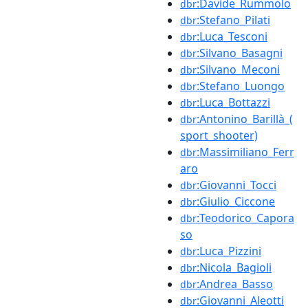
:Davide_Rummolo
dbr
:Stefano_Pilati
dbr
:Luca_Tesconi
dbr
:Silvano_Basagni
dbr
:Silvano_Meconi
dbr
:Stefano_Luongo
dbr
:Luca_Bottazzi
dbr
:Antonino_Barillà_(
dbr
sport_shooter)
:Massimiliano_Ferr
dbr
aro
:Giovanni_Tocci
dbr
:Giulio_Ciccone
dbr
:Teodorico_Capora
dbr
so
:Luca_Pizzini
dbr
:Nicola_Bagioli
dbr
:Andrea_Basso
dbr
:Giovanni_Aleotti
dbr