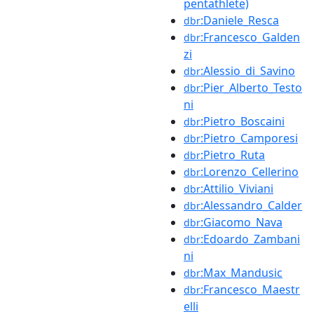
pentathlete)
:Daniele_Resca
dbr
:Francesco_Galden
dbr
zi
:Alessio_di_Savino
dbr
:Pier_Alberto_Testo
dbr
ni
:Pietro_Boscaini
dbr
:Pietro_Camporesi
dbr
:Pietro_Ruta
dbr
:Lorenzo_Cellerino
dbr
:Attilio_Viviani
dbr
:Alessandro_Calder
dbr
:Giacomo_Nava
dbr
:Edoardo_Zambani
dbr
ni
:Max_Mandusic
dbr
:Francesco_Maestr
dbr
elli