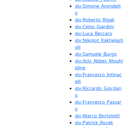
:Simone_Avondett
dbr
o
:Roberto_Rigali
dbr
:Celso_Giardini
dbr
:Luca_Beccaro
dbr
:Nikoloz_Kakhelash
dbr
vili
:Samuele_Burgo
dbr
:Aziz_Abbes_Mouhi
dbr
idine
:Francesco_Intinac
dbr
elli
:Riccardo_Giordan
dbr
o
:Francesco_Passar
dbr
o
:Marco_Bortolotti
dbr
:Patrick_Rocek
dbr