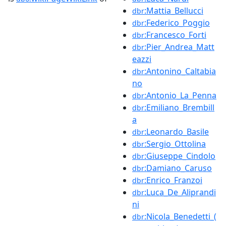
:Mattia_Bellucci
dbr
:Federico_Poggio
dbr
:Francesco_Forti
dbr
:Pier_Andrea_Matt
dbr
eazzi
:Antonino_Caltabia
dbr
no
:Antonio_La_Penna
dbr
:Emiliano_Brembill
dbr
a
:Leonardo_Basile
dbr
:Sergio_Ottolina
dbr
:Giuseppe_Cindolo
dbr
:Damiano_Caruso
dbr
:Enrico_Franzoi
dbr
:Luca_De_Aliprandi
dbr
ni
:Nicola_Benedetti_(
dbr