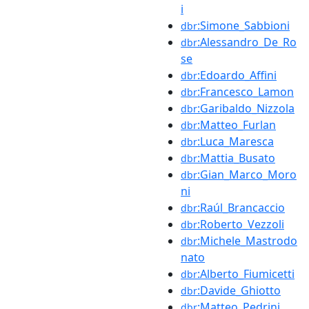
i
:Simone_Sabbioni
dbr
:Alessandro_De_Ro
dbr
se
:Edoardo_Affini
dbr
:Francesco_Lamon
dbr
:Garibaldo_Nizzola
dbr
:Matteo_Furlan
dbr
:Luca_Maresca
dbr
:Mattia_Busato
dbr
:Gian_Marco_Moro
dbr
ni
:Raúl_Brancaccio
dbr
:Roberto_Vezzoli
dbr
:Michele_Mastrodo
dbr
nato
:Alberto_Fiumicetti
dbr
:Davide_Ghiotto
dbr
:Matteo_Pedrini
dbr