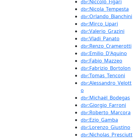
:Niccolò_Figari
dbr
:Nicola_Tempesta
dbr
:Orlando_Bianchini
dbr
:Mirco_Lipari
dbr
:Valerio_Grazini
dbr
:Vladi_Panato
dbr
:Renzo_Cramerotti
dbr
:Emilio_D'Aquino
dbr
:Fabio_Mazzeo
dbr
:Fabrizio_Bortolon
dbr
:Tomas_Tenconi
dbr
:Alessandro_Velott
dbr
o
:Michaël_Bodegas
dbr
:Giorgio_Farroni
dbr
:Roberto_Marcora
dbr
:Ezio_Gamba
dbr
:Lorenzo_Giustino
dbr
:Nicholas_Presciutt
dbr