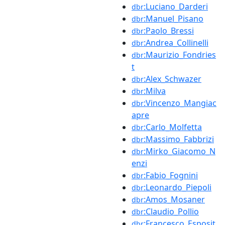
:Luciano_Darderi
dbr
:Manuel_Pisano
dbr
:Paolo_Bressi
dbr
:Andrea_Collinelli
dbr
:Maurizio_Fondries
dbr
t
:Alex_Schwazer
dbr
:Milva
dbr
:Vincenzo_Mangiac
dbr
apre
:Carlo_Molfetta
dbr
:Massimo_Fabbrizi
dbr
:Mirko_Giacomo_N
dbr
enzi
:Fabio_Fognini
dbr
:Leonardo_Piepoli
dbr
:Amos_Mosaner
dbr
:Claudio_Pollio
dbr
:Francesco_Esposit
dbr