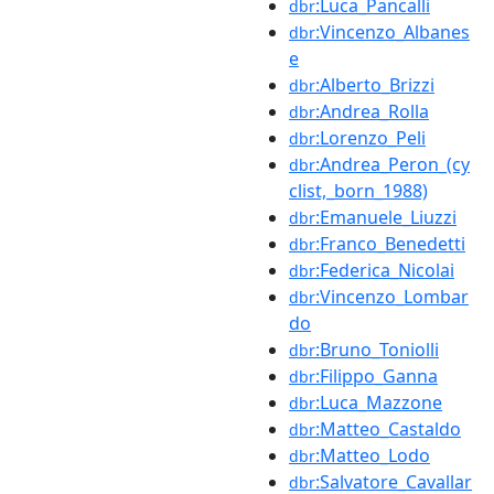
:Luca_Pancalli
dbr
:Vincenzo_Albanes
dbr
e
:Alberto_Brizzi
dbr
:Andrea_Rolla
dbr
:Lorenzo_Peli
dbr
:Andrea_Peron_(cy
dbr
clist,_born_1988)
:Emanuele_Liuzzi
dbr
:Franco_Benedetti
dbr
:Federica_Nicolai
dbr
:Vincenzo_Lombar
dbr
do
:Bruno_Toniolli
dbr
:Filippo_Ganna
dbr
:Luca_Mazzone
dbr
:Matteo_Castaldo
dbr
:Matteo_Lodo
dbr
:Salvatore_Cavallar
dbr