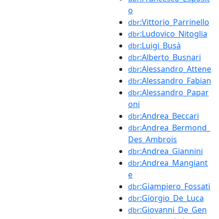
o
:Vittorio_Parrinello
dbr
:Ludovico_Nitoglia
dbr
:Luigi_Busà
dbr
:Alberto_Busnari
dbr
:Alessandro_Attene
dbr
:Alessandro_Fabian
dbr
:Alessandro_Papar
dbr
oni
:Andrea_Beccari
dbr
:Andrea_Bermond_
dbr
Des_Ambrois
:Andrea_Giannini
dbr
:Andrea_Mangiant
dbr
e
:Giampiero_Fossati
dbr
:Giorgio_De_Luca
dbr
:Giovanni_De_Gen
dbr