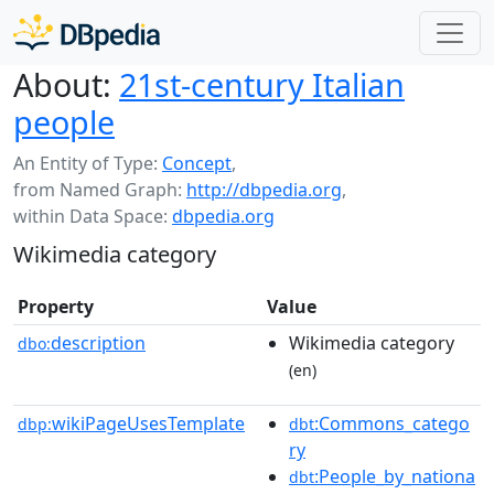
About:
21st-century Italian
people
An Entity of Type:
Concept
,
from Named Graph:
http://dbpedia.org
,
within Data Space:
dbpedia.org
Wikimedia category
Property
Value
description
Wikimedia category
dbo:
(en)
wikiPageUsesTemplate
:Commons_catego
dbp:
dbt
ry
:People_by_nationa
dbt