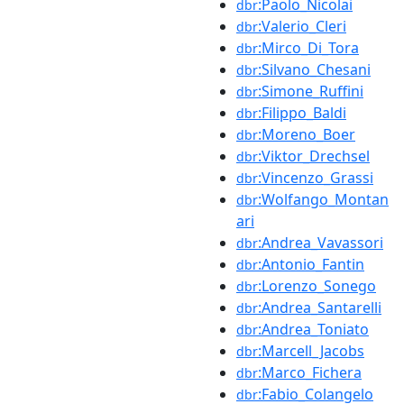
:Paolo_Nicolai
dbr
:Valerio_Cleri
dbr
:Mirco_Di_Tora
dbr
:Silvano_Chesani
dbr
:Simone_Ruffini
dbr
:Filippo_Baldi
dbr
:Moreno_Boer
dbr
:Viktor_Drechsel
dbr
:Vincenzo_Grassi
dbr
:Wolfango_Montan
dbr
ari
:Andrea_Vavassori
dbr
:Antonio_Fantin
dbr
:Lorenzo_Sonego
dbr
:Andrea_Santarelli
dbr
:Andrea_Toniato
dbr
:Marcell_Jacobs
dbr
:Marco_Fichera
dbr
:Fabio_Colangelo
dbr