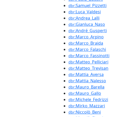
:Samuel_Pizzetti
dbr
:Luca_Valdesi
dbr
:Andrea_Lalli
dbr
:Gianluca_Naso
dbr
:André_Gusperti
dbr
:Marco_Arpino
dbr
:Marco_Braida
dbr
:Marco_Falaschi
dbr
:Marco_Fassinotti
dbr
:Matteo_Pelliciari
dbr
:Matteo_Trevisan
dbr
:Mattia_Aversa
dbr
:Mattia_Nalesso
dbr
:Mauro_Barella
dbr
:Mauro_Gallo
dbr
:Michele_Fedrizzi
dbr
:Mirko_Mazzari
dbr
:Niccolò_Beni
dbr