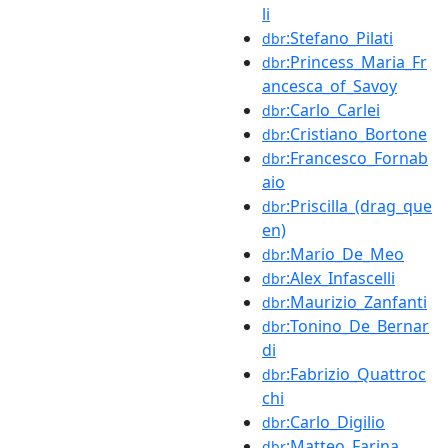
li
:Stefano_Pilati
dbr
:Princess_Maria_Fr
dbr
ancesca_of_Savoy
:Carlo_Carlei
dbr
:Cristiano_Bortone
dbr
:Francesco_Fornab
dbr
aio
:Priscilla_(drag_que
dbr
en)
:Mario_De_Meo
dbr
:Alex_Infascelli
dbr
:Maurizio_Zanfanti
dbr
:Tonino_De_Bernar
dbr
di
:Fabrizio_Quattroc
dbr
chi
:Carlo_Digilio
dbr
:Matteo_Farina
dbr