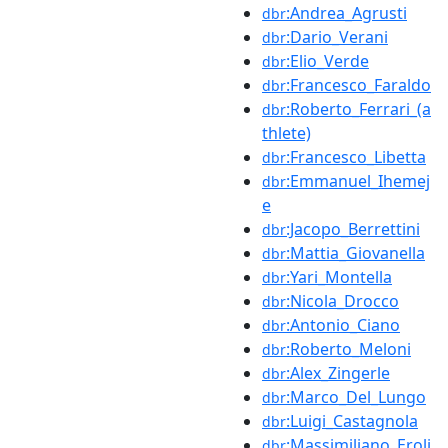
:Andrea_Agrusti
dbr
:Dario_Verani
dbr
:Elio_Verde
dbr
:Francesco_Faraldo
dbr
:Roberto_Ferrari_(a
dbr
thlete)
:Francesco_Libetta
dbr
:Emmanuel_Ihemej
dbr
e
:Jacopo_Berrettini
dbr
:Mattia_Giovanella
dbr
:Yari_Montella
dbr
:Nicola_Drocco
dbr
:Antonio_Ciano
dbr
:Roberto_Meloni
dbr
:Alex_Zingerle
dbr
:Marco_Del_Lungo
dbr
:Luigi_Castagnola
dbr
:Massimiliano_Eroli
dbr