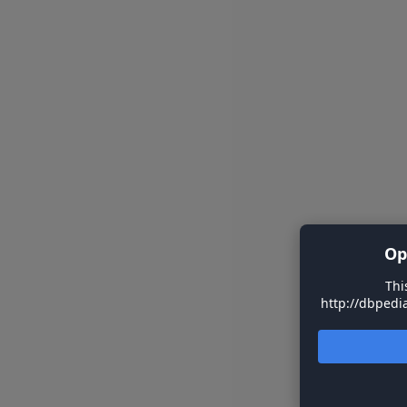
Op
Thi
http://dbpedia