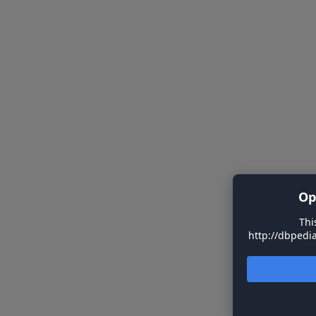
Op
Thi
http://dbpedia