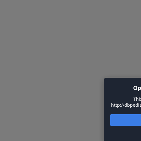
Op
Thi
http://dbpedia