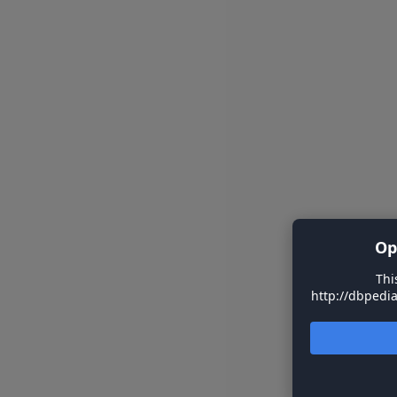
Op
Thi
http://dbpedia