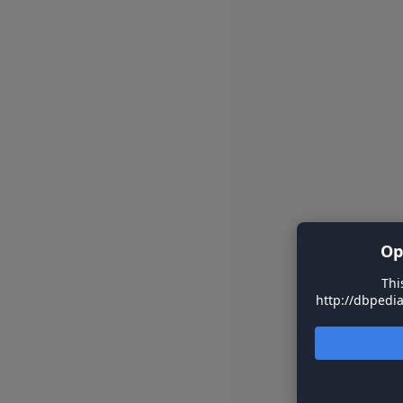
Op
Thi
http://dbpedia