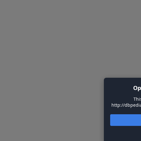
Op
Thi
http://dbpedia